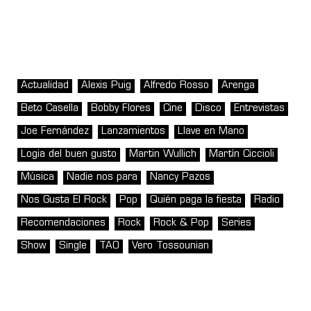
Actualidad
Alexis Puig
Alfredo Rosso
Arenga
Beto Casella
Bobby Flores
Cine
Disco
Entrevistas
Joe Fernández
Lanzamientos
Llave en Mano
Logia del buen gusto
Martin Wullich
Martín Ciccioli
Música
Nadie nos para
Nancy Pazos
Nos Gusta El Rock
Pop
Quién paga la fiesta
Radio
Recomendaciones
Rock
Rock & Pop
Series
Show
Single
TAO
Vero Tossounian