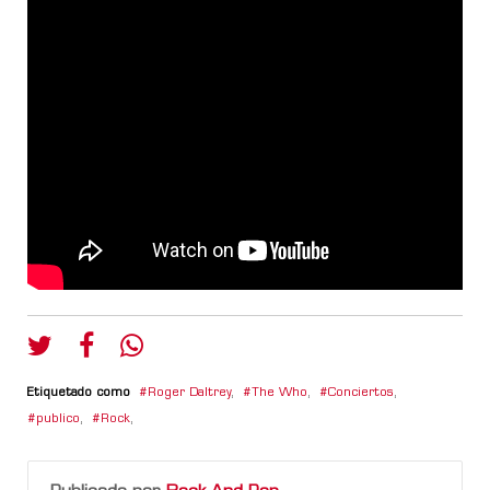
Etiquetado como
Roger Daltrey
,
The Who
,
Conciertos
,
publico
,
Rock
,