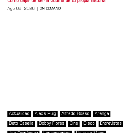
Cómo dejar de ser la víctima de tu propia historia
Ago 06, 2026
ON DEMAND
Actualidad
Alexis Puig
Alfredo Rosso
Arenga
Beto Casella
Bobby Flores
Cine
Disco
Entrevistas