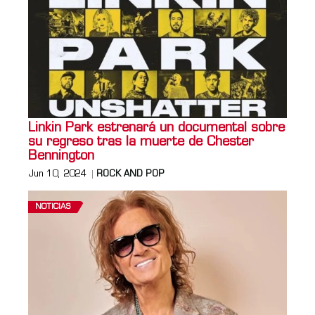
Linkin Park estrenará un documental sobre
su regreso tras la muerte de Chester
Bennington
Jun 10, 2024
ROCK AND POP
NOTICIAS