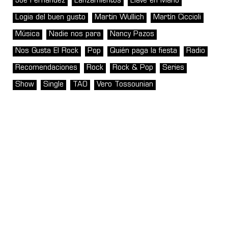
Joe Fernández
Lanzamientos
Llave en Mano
Logia del buen gusto
Martin Wullich
Martín Ciccioli
Música
Nadie nos para
Nancy Pazos
Nos Gusta El Rock
Pop
Quién paga la fiesta
Radio
Recomendaciones
Rock
Rock & Pop
Series
Show
Single
TAO
Vero Tossounian