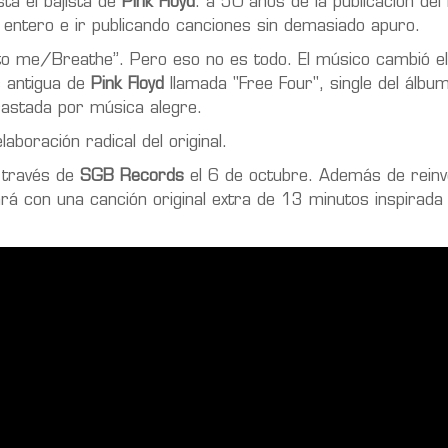
tá el bajista de
Pink Floyd
: a 50 años de la publicación del
o entero e ir publicando canciones sin demasiado apuro.
to me/Breathe”. Pero eso no es todo. El músico
cambió el
s antigua de
Pink Floyd
llamada "
Free Four
", single del álb
rastada por música alegre.
boración radical del original.
través de
SGB Records
el 6 de octubre. Además de reinv
tará con una canción original extra de 13 minutos inspirada 