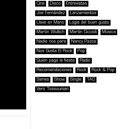
Cine
Disco
Entrevistas
Joe Fernández
Lanzamientos
Llave en Mano
Logia del buen gusto
Martin Wullich
Martín Ciccioli
Música
Nadie nos para
Nancy Pazos
Nos Gusta El Rock
Pop
Quién paga la fiesta
Radio
Recomendaciones
Rock
Rock & Pop
Series
Show
Single
TAO
Vero Tossounian