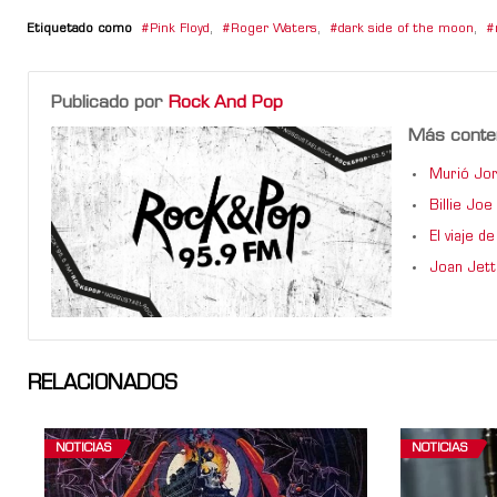
Etiquetado como
Pink Floyd
,
Roger Waters
,
dark side of the moon
,
Publicado por
Rock And Pop
Más conte
Murió Jor
Billie Jo
El viaje 
Joan Jett
RELACIONADOS
NOTICIAS
NOTICIAS