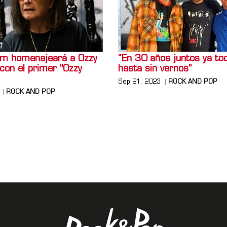
m homenajeará a Ozzy
“En 30 años juntos ya t
con el primer "Ozzy
hasta sin vernos”
Sep 21, 2023
ROCK AND POP
ROCK AND POP