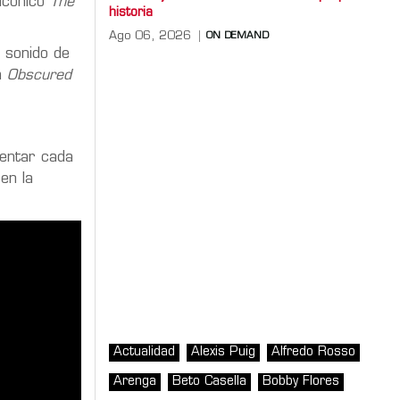
 icónico
The
historia
Ago 06, 2026
ON DEMAND
 sonido de
um
Obscured
entar cada
en la
Actualidad
Alexis Puig
Alfredo Rosso
Arenga
Beto Casella
Bobby Flores