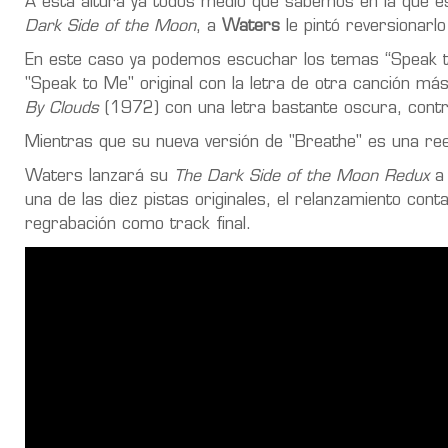
A esta altura ya todos medio que sabemos en la que es
Dark Side of the Moon
, a
Waters
le pintó reversionarl
En este caso ya podemos escuchar los temas “Speak 
"Speak to Me"
original con la letra de otra canción má
By Clouds
(1972) con una letra bastante oscura, cont
Mientras que su nueva versión de "Breathe" es una reela
Waters lanzará su
The Dark Side of the Moon Redux
a 
una de las diez pistas originales, el relanzamiento con
regrabación como track final.