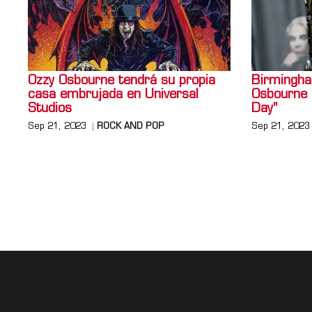
Ozzy Osbourne tendrá su propia
Birmingha
casa embrujada en Universal
Osbourne 
Studios
Day"
Sep 21, 2023
ROCK AND POP
Sep 21, 2023