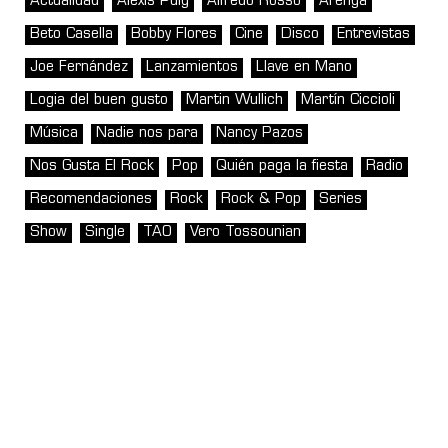
Actualidad
Alexis Puig
Alfredo Rosso
Arenga
Beto Casella
Bobby Flores
Cine
Disco
Entrevistas
Joe Fernández
Lanzamientos
Llave en Mano
Logia del buen gusto
Martin Wullich
Martín Ciccioli
Música
Nadie nos para
Nancy Pazos
Nos Gusta El Rock
Pop
Quién paga la fiesta
Radio
Recomendaciones
Rock
Rock & Pop
Series
Show
Single
TAO
Vero Tossounian