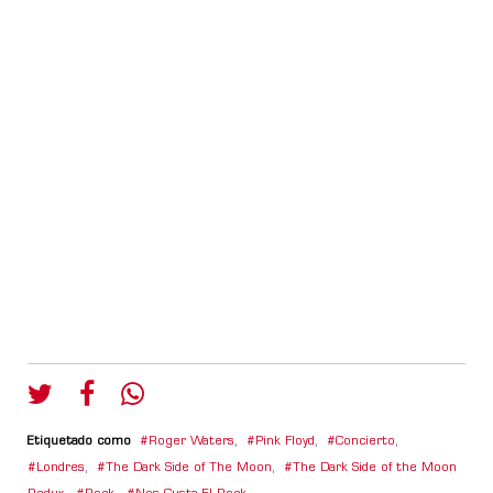
Etiquetado como
Roger Waters
,
Pink Floyd
,
Concierto
,
Londres
,
The Dark Side of The Moon
,
The Dark Side of the Moon