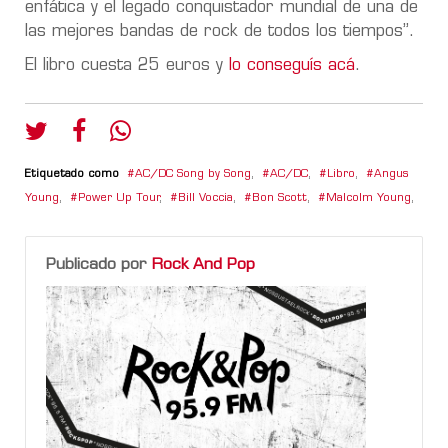
enfática y el legado conquistador mundial de una de
las mejores bandas de rock de todos los tiempos”.
El libro cuesta 25 euros y
lo conseguís acá
.
Etiquetado como
AC/DC Song by Song
,
AC/DC
,
Libro
,
Angus
Young
,
Power Up Tour
,
Bill Voccia
,
Bon Scott
,
Malcolm Young
,
Publicado por
Rock And Pop