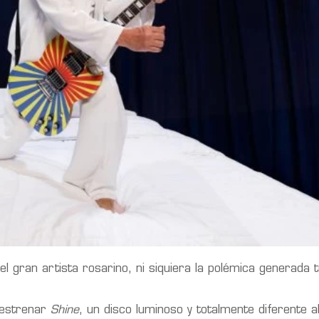
 gran artista rosarino, ni siquiera la polémica generada 
estrenar
Shine
, un disco luminoso y totalmente diferente al