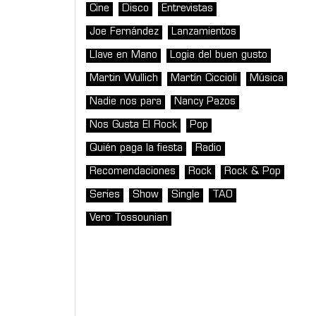
Cine
Disco
Entrevistas
Joe Fernández
Lanzamientos
Llave en Mano
Logia del buen gusto
Martin Wullich
Martín Ciccioli
Música
Nadie nos para
Nancy Pazos
Nos Gusta El Rock
Pop
Quién paga la fiesta
Radio
Recomendaciones
Rock
Rock & Pop
Series
Show
Single
TAO
Vero Tossounian