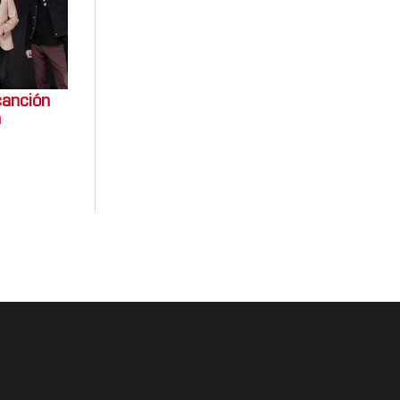
canción
a