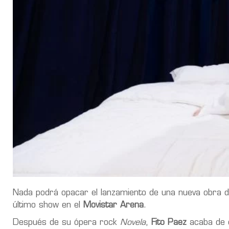
Nada podrá opacar el lanzamiento de una nueva obra del
último show en el
Movistar Arena
.
Después de su ópera rock
Novela
,
Fito Paez
acaba de 