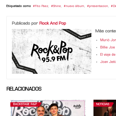
Etiquetado como
Fito Paez
,
Shine
,
nuevo álbum
,
presentacion
,
Di
Publicado por
Rock And Pop
Más conte
Murió Jor
Billie Jo
El viaje 
Joan Jett
RELACIONADOS
BACKSTAGE R&P
NOTICIAS