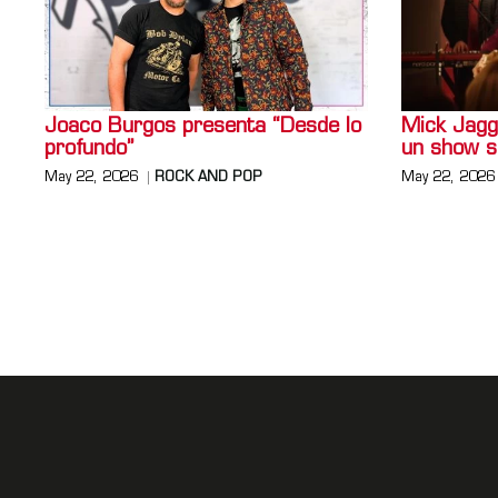
Joaco Burgos presenta “Desde lo
Mick Jagg
profundo”
un show s
May 22, 2026
ROCK AND POP
May 22, 2026