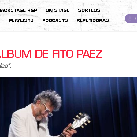
BACKSTAGE R&P
ON STAGE
SORTEOS
R
S
PLAYLISTS
PODCASTS
REPETIDORAS
ÁLBUM DE FITO PAEZ
ea”.