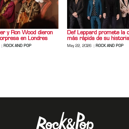
er y Ron Wood dieron
Def Leppard promete la 
orpresa en Londres
más rápida de su histori
ROCK AND POP
May 22, 2026
ROCK AND POP