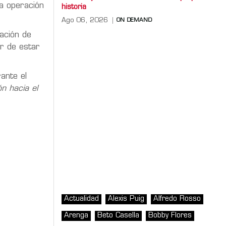
a operación
historia
Ago 06, 2026
ON DEMAND
ación de
er de estar
ante el
n hacia el
Actualidad
Alexis Puig
Alfredo Rosso
Arenga
Beto Casella
Bobby Flores