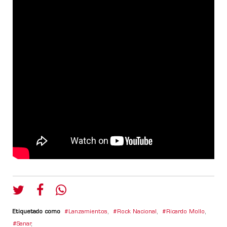
Etiquetado como
Lanzamientos
,
Rock Nacional
,
Ricardo Mollo
,
Sanar
,