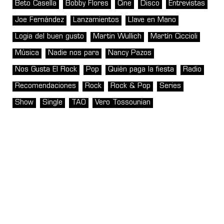
Beto Casella
Bobby Flores
Cine
Disco
Entrevistas
Joe Fernández
Lanzamientos
Llave en Mano
Logia del buen gusto
Martin Wullich
Martín Ciccioli
Música
Nadie nos para
Nancy Pazos
Nos Gusta El Rock
Pop
Quién paga la fiesta
Radio
Recomendaciones
Rock
Rock & Pop
Series
Show
Single
TAO
Vero Tossounian