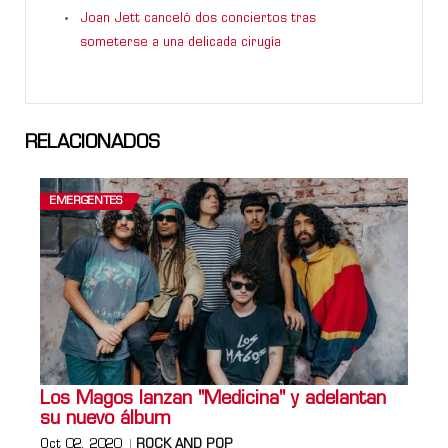
Joan Jett canceló dos conciertos tras
someterse a una delicada cirugía
RELACIONADOS
EMERGENTES
Los Magos lanzan "Medicina" y adelantan
su nuevo álbum
Oct 02, 2020
ROCK AND POP