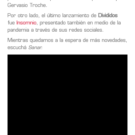
Gervasio Troche.
Por otro lado, el último lanzamiento de
Divididos
fue
Insomnio
, presentado también en medio de la
pandemia a través de sus redes sociales.
Mientras quedamos a la espera de más novedades,
escuchá
Sanar.