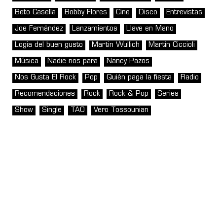
Beto Casella
Bobby Flores
Cine
Disco
Entrevistas
Joe Fernández
Lanzamientos
Llave en Mano
Logia del buen gusto
Martin Wullich
Martín Ciccioli
Música
Nadie nos para
Nancy Pazos
Nos Gusta El Rock
Pop
Quién paga la fiesta
Radio
Recomendaciones
Rock
Rock & Pop
Series
Show
Single
TAO
Vero Tossounian