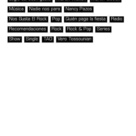
Música
Nadie nos para
Nancy Pazos
Nos Gusta El Rock
Pop
Quién paga la fiesta
Radio
Recomendaciones
Rock
Rock & Pop
Series
Show
Single
TAO
Vero Tossounian