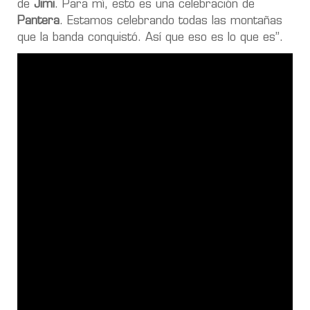
de
Jimi
. Para mí, esto es una celebración de
Pantera
. Estamos celebrando todas las montañas
que la banda conquistó. Así que eso es lo que es”.