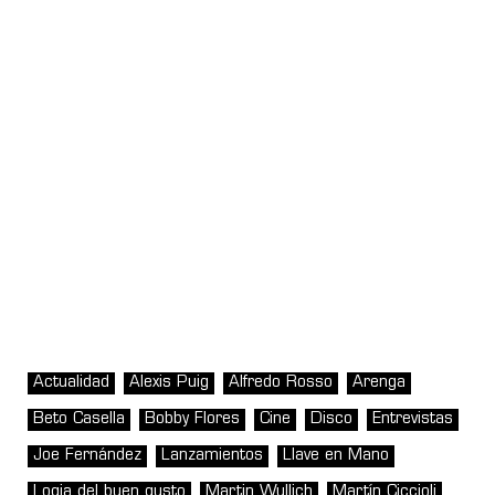
Actualidad
Alexis Puig
Alfredo Rosso
Arenga
Beto Casella
Bobby Flores
Cine
Disco
Entrevistas
Joe Fernández
Lanzamientos
Llave en Mano
Logia del buen gusto
Martin Wullich
Martín Ciccioli