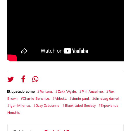
Etiquetado como
Pantera
,
Zakk Wylde
,
Phil Anselmo
,
Rex
Brown
,
Charlie Benante
,
Abbott
,
vinnie paul
,
dimebag darrell
,
Igor Miranda
,
Ozzy Osbourne
,
Black Label Society
,
Experience
Hendrix
,