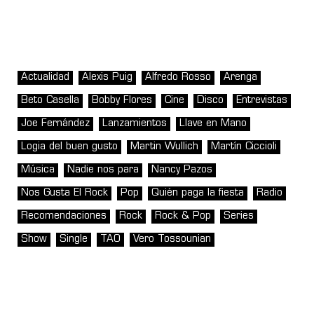
Actualidad
Alexis Puig
Alfredo Rosso
Arenga
Beto Casella
Bobby Flores
Cine
Disco
Entrevistas
Joe Fernández
Lanzamientos
Llave en Mano
Logia del buen gusto
Martin Wullich
Martín Ciccioli
Música
Nadie nos para
Nancy Pazos
Nos Gusta El Rock
Pop
Quién paga la fiesta
Radio
Recomendaciones
Rock
Rock & Pop
Series
Show
Single
TAO
Vero Tossounian