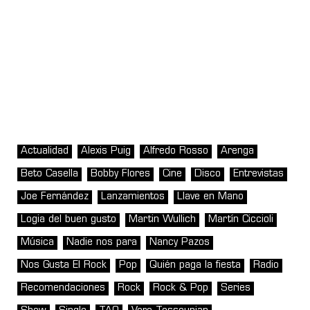
Actualidad
Alexis Puig
Alfredo Rosso
Arenga
Beto Casella
Bobby Flores
Cine
Disco
Entrevistas
Joe Fernández
Lanzamientos
Llave en Mano
Logia del buen gusto
Martin Wullich
Martín Ciccioli
Música
Nadie nos para
Nancy Pazos
Nos Gusta El Rock
Pop
Quién paga la fiesta
Radio
Recomendaciones
Rock
Rock & Pop
Series