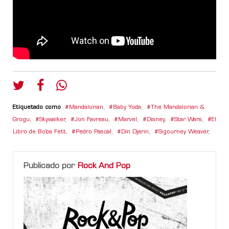
Etiquetado como
Mandalorian
,
Baby Yoda
,
The Mandalorian &
Grogu
,
Skywalker
,
Jon Favreau
,
Marvel
,
Disney
,
Star Wars
,
El
Libro de Boba Fett
,
Pedro Pascal
,
Din Djarin
,
Sigourney Weaver
,
Publicado por
Rock And Pop