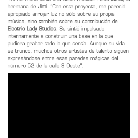
hermana de
Jimi
. “Con este proyecto, me pareció
apropiado arrojar luz no sólo sobre su propia
música, sino también sobre su contribución de
Electric Lady Studios
. Se sintió impulsado
internamente a construir una base en la que
pudiera grabar todo lo que sentía. Aunque su vida
se truncó, muchos otros artistas de talento siguen
expresándose entre esas paredes mágicas del
número 52 de la calle 8 Oeste”.