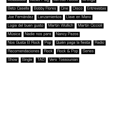
Actualidad
Alexis Puig
Alfredo Rosso
Arenga
Beto Casella
Bobby Flores
Cine
Disco
Entrevistas
Joe Fernández
Lanzamientos
Llave en Mano
Logia del buen gusto
Martin Wullich
Martín Ciccioli
Música
Nadie nos para
Nancy Pazos
Nos Gusta El Rock
Pop
Quién paga la fiesta
Radio
Recomendaciones
Rock
Rock & Pop
Series
Show
Single
TAO
Vero Tossounian