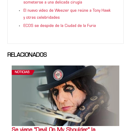
someterse a una delicada cirugía
El nuevo video de Weezer que reúne a Tony Hawk
y otras celebridades
ECOS se despide de la Ciudad de la Furia
RELACIONADOS
NOTICIAS
Se viene "Devil On My Shoulder" la