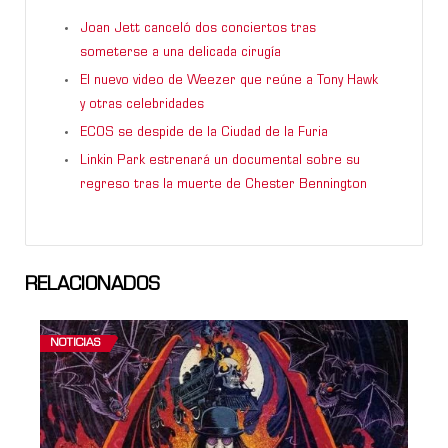
Joan Jett canceló dos conciertos tras
someterse a una delicada cirugía
El nuevo video de Weezer que reúne a Tony Hawk
y otras celebridades
ECOS se despide de la Ciudad de la Furia
Linkin Park estrenará un documental sobre su
regreso tras la muerte de Chester Bennington
RELACIONADOS
NOTICIAS