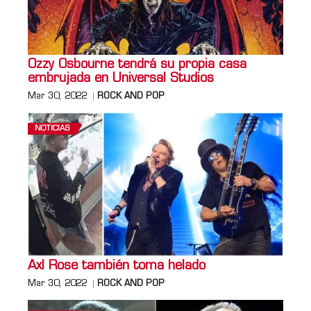
Ozzy Osbourne tendrá su propia casa
embrujada en Universal Studios
Mar 30, 2022
ROCK AND POP
NOTICIAS
Axl Rose también toma helado
Mar 30, 2022
ROCK AND POP