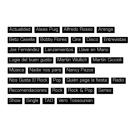
Actualidad
Alexis Puig
Alfredo Rosso
Arenga
Beto Casella
Bobby Flores
Cine
Disco
Entrevistas
Joe Fernández
Lanzamientos
Llave en Mano
Logia del buen gusto
Martin Wullich
Martín Ciccioli
Música
Nadie nos para
Nancy Pazos
Nos Gusta El Rock
Pop
Quién paga la fiesta
Radio
Recomendaciones
Rock
Rock & Pop
Series
Show
Single
TAO
Vero Tossounian