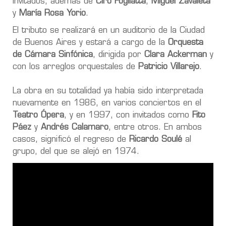
invitados, además de
Ciro Fogliatta
,
Miguel Zavaleta
y
María Rosa Yorio
.
El tributo se realizará en un auditorio de la Ciudad
de Buenos Aires y estará a cargo de la
Orquesta
de Cámara Sinfónica
, dirigida por
Clara Ackerman
y
con los arreglos orquestales de
Patricio Villarejo
.
La obra en su totalidad ya había sido interpretada
nuevamente en 1986, en varios conciertos en el
Teatro Ópera
, y en 1997, con invitados como
Fito
Páez
y
Andrés Calamaro
, entre otros. En ambos
casos, significó el regreso de
Ricardo Soulé
al
grupo, del que se alejó en 1974.