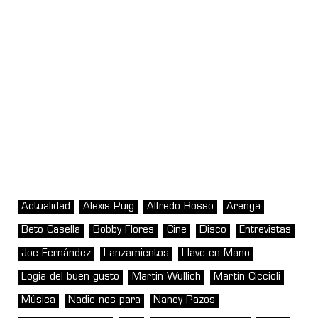
Actualidad
Alexis Puig
Alfredo Rosso
Arenga
Beto Casella
Bobby Flores
Cine
Disco
Entrevistas
Joe Fernández
Lanzamientos
Llave en Mano
Logia del buen gusto
Martin Wullich
Martín Ciccioli
Música
Nadie nos para
Nancy Pazos