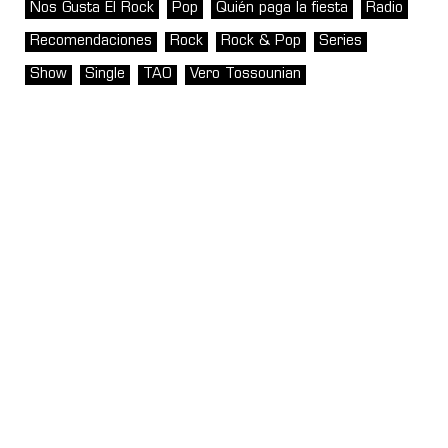
Nos Gusta El Rock
Pop
Quién paga la fiesta
Radio
Recomendaciones
Rock
Rock & Pop
Series
Show
Single
TAO
Vero Tossounian