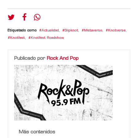
Etiquetado como
Actualidad
,
Slipknot
,
Metaverso
,
Knotverse
,
Knotfest
,
Knotfest Roadshow
,
Publicado por
Rock And Pop
Más contenidos