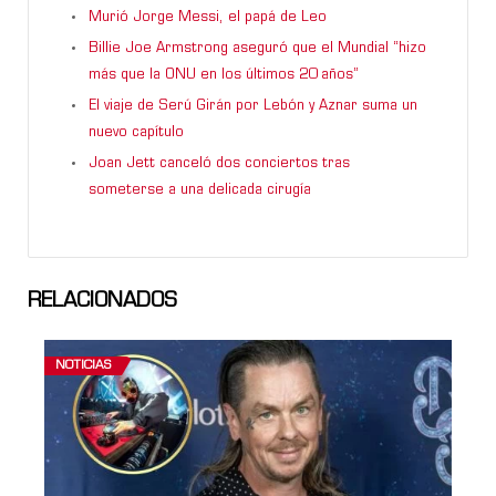
Murió Jorge Messi, el papá de Leo
Billie Joe Armstrong aseguró que el Mundial “hizo
más que la ONU en los últimos 20 años”
El viaje de Serú Girán por Lebón y Aznar suma un
nuevo capítulo
Joan Jett canceló dos conciertos tras
someterse a una delicada cirugía
RELACIONADOS
NOTICIAS