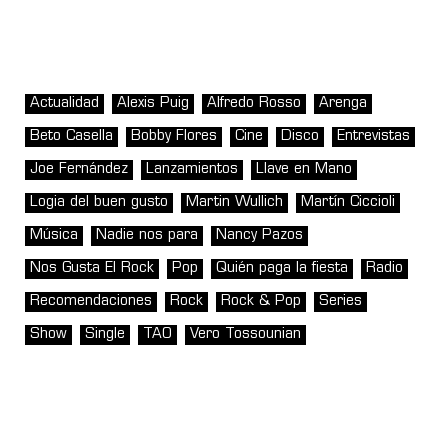
Actualidad
Alexis Puig
Alfredo Rosso
Arenga
Beto Casella
Bobby Flores
Cine
Disco
Entrevistas
Joe Fernández
Lanzamientos
Llave en Mano
Logia del buen gusto
Martin Wullich
Martín Ciccioli
Música
Nadie nos para
Nancy Pazos
Nos Gusta El Rock
Pop
Quién paga la fiesta
Radio
Recomendaciones
Rock
Rock & Pop
Series
Show
Single
TAO
Vero Tossounian