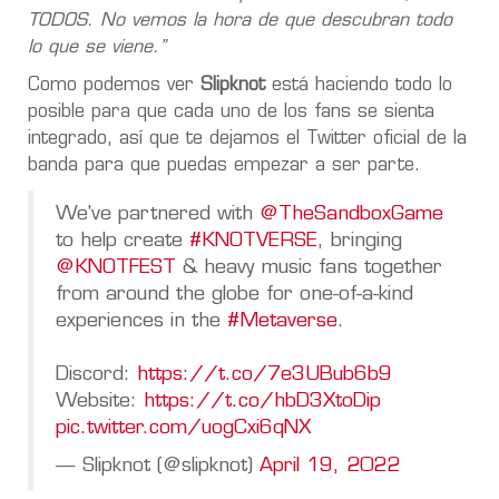
TODOS. No vemos la hora de que descubran todo
lo que se viene.”
Como podemos ver
Slipknot
está haciendo todo lo
posible para que cada uno de los fans se sienta
integrado, así que te dejamos el Twitter oficial de la
banda para que puedas empezar a ser parte.
We've partnered with
@TheSandboxGame
to help create
#KNOTVERSE
, bringing
@KNOTFEST
& heavy music fans together
from around the globe for one-of-a-kind
experiences in the
#Metaverse
.
Discord:
https://t.co/7e3UBub6b9
Website:
https://t.co/hbD3XtoDip
pic.twitter.com/uogCxi6qNX
— Slipknot (@slipknot)
April 19, 2022