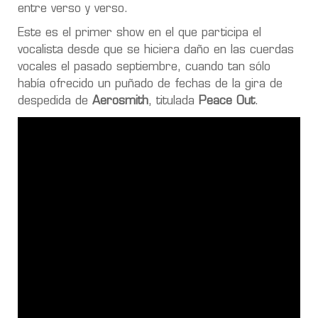
entre verso y verso
.
Este es el primer show en el que participa el
vocalista
desde que se hiciera daño en las cuerdas
vocales el pasado septiembre
, cuando tan sólo
había ofrecido un puñado de fechas de la gira de
despedida de
Aerosmith
, titulada
Peace Out
.