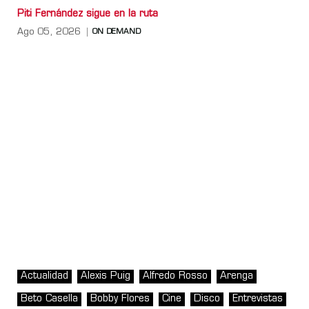
Piti Fernández sigue en la ruta
Ago 05, 2026
ON DEMAND
Actualidad
Alexis Puig
Alfredo Rosso
Arenga
Beto Casella
Bobby Flores
Cine
Disco
Entrevistas