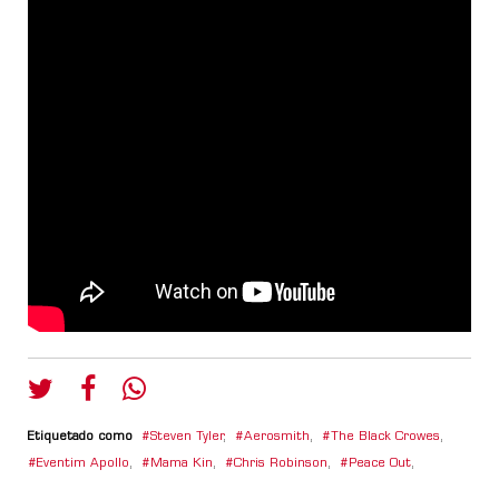
Etiquetado como
Steven Tyler
,
Aerosmith
,
The Black Crowes
,
Eventim Apollo
,
Mama Kin
,
Chris Robinson
,
Peace Out
,