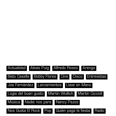
Actualidad
Alexis Puig
Alfredo Rosso
Arenga
Beto Casella
Bobby Flores
Cine
Disco
Entrevistas
Joe Fernández
Lanzamientos
Llave en Mano
Logia del buen gusto
Martin Wullich
Martín Ciccioli
Música
Nadie nos para
Nancy Pazos
Nos Gusta El Rock
Pop
Quién paga la fiesta
Radio