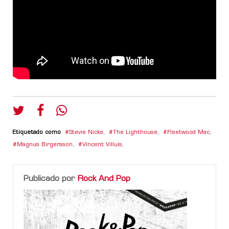
Etiquetado como
Stevie Nicks
,
The Lighthouse
,
Fleetwood Mac
,
Magnus Birgersson
,
Vincent Villuis
,
Publicado por
Rock And Pop