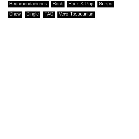
Recomendaciones
Rock
Rock & Pop
Series
Show
Single
TAO
Vero Tossounian