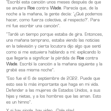
"Escribí esta canción unos meses después de que
se anulara
Roe
contra
Wade
. Parecía que, de la
noche a la mañana, la gente decía: '¿Qué podemos
hacer, como fuerza colectiva, al respecto?'. Para
mí fue escribir una canción”.
"Tardé un tiempo porque estaba de gira. Entonces,
una mañana temprano, estaba viendo las noticias
en la televisión y cierta locutora dijo algo que sentí
como si me estuviera hablando a mí: explicando lo
que llegaría a significar la pérdida de
Roe
contra
Wade
. Escribí la canción a la mañana siguiente y la
grabé esa misma noche”.
"Eso fue el 6 de septiembre de 2022. Puede que
esto sea lo más importante que haga en mi vida.
Defender a las mujeres de Estados Unidos, a sus
hijas y nietas, y a los hombres que las aman. Esto
es un himno".
Y si hay single, hay video. ¡Dale play!