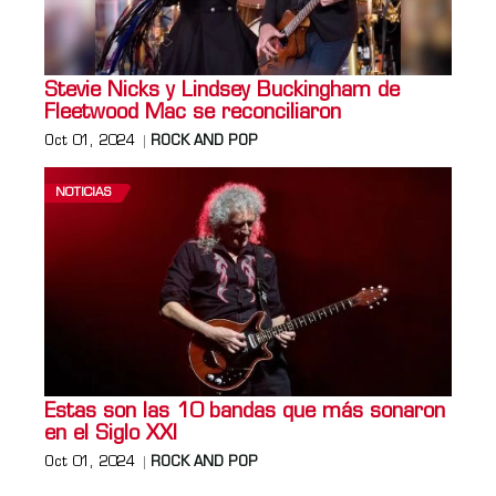
Stevie Nicks y Lindsey Buckingham de
Fleetwood Mac se reconciliaron
Oct 01, 2024
ROCK AND POP
NOTICIAS
Estas son las 10 bandas que más sonaron
en el Siglo XXI
Oct 01, 2024
ROCK AND POP