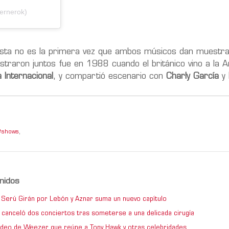
ernerok)
 esta no es la primera vez que ambos músicos dan muestr
traron juntos fue en 1988 cuando el británico vino a la A
 Internacional
, y compartió escenario con
Charly García
y
shows
,
nidos
de Serú Girán por Lebón y Aznar suma un nuevo capítulo
 canceló dos conciertos tras someterse a una delicada cirugía
video de Weezer que reúne a Tony Hawk y otras celebridades