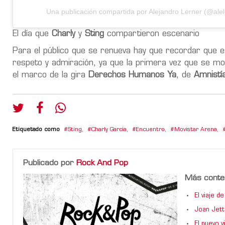
Una publicación compartida por Alejandro Lerner (@alel
El día que
Charly
y
Sting
compartieron escenario
Para el público que se renueva hay que recordar que
respeto y admiración, ya que la primera vez que se mos
el marco de la gira
Derechos Humanos Ya
, de
Amnistía
Etiquetado como
Sting
,
Charly García
,
Encuentro
,
Movistar Arena
,
Publicado por
Rock And Pop
Más conte
El viaje 
Joan Jett
El nuevo 