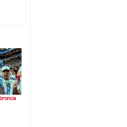
 bronca