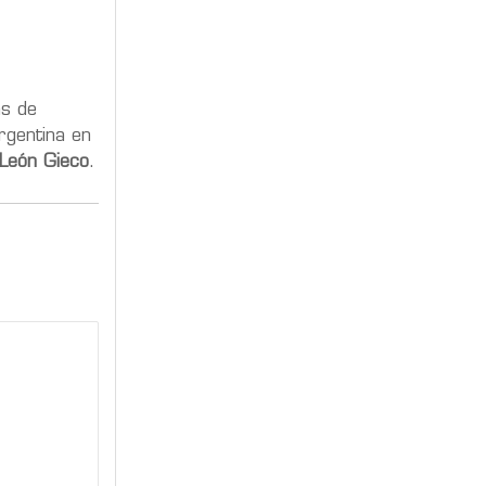
as de
rgentina en
León Gieco
.