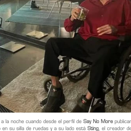
 a la noche cuando desde el perfil de
Say No More
publica
 en su silla de ruedas y a su lado está
Sting
, el creador 