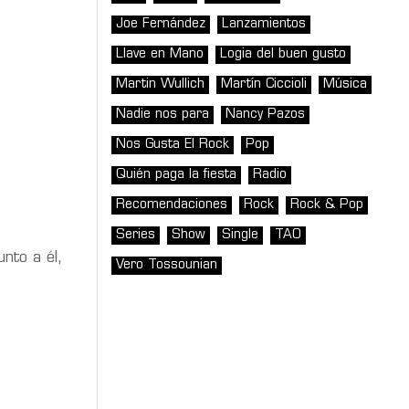
Joe Fernández
Lanzamientos
Llave en Mano
Logia del buen gusto
Martin Wullich
Martín Ciccioli
Música
Nadie nos para
Nancy Pazos
Nos Gusta El Rock
Pop
Quién paga la fiesta
Radio
Recomendaciones
Rock
Rock & Pop
Series
Show
Single
TAO
nto a él,
Vero Tossounian