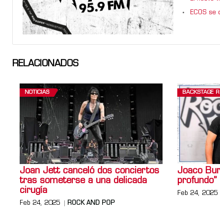
ECOS se d
RELACIONADOS
NOTICIAS
BACKSTAGE 
Joan Jett canceló dos conciertos
Joaco Bur
tras someterse a una delicada
profundo”
cirugía
Feb 24, 2025
Feb 24, 2025
ROCK AND POP