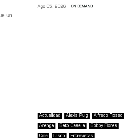
Ago 05, 2026
ON DEMAND
fue un
Actualidad
Alexis Puig
Alfredo Rosso
Arenga
Beto Casella
Bobby Flores
Cine
Disco
Entrevistas