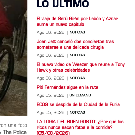
LO ULTIMO
El viaje de Serú Girán por Lebón y Aznar
suma un nuevo capítulo
Ago 06, 2026
NOTICIAS
Joan Jett canceló dos conciertos tras
someterse a una delicada cirugía
Ago 06, 2026
NOTICIAS
El nuevo video de Weezer que reúne a Tony
Hawk y otras celebridades
Ago 06, 2026
NOTICIAS
Piti Fernández sigue en la ruta
Ago 05, 2026
ON DEMAND
ECOS se despide de la Ciudad de la Furia
Ago 05, 2026
NOTICIAS
LA LOGIA DEL BUEN GUSTO: ¿Por qué los
ron una foto
ricos nunca sacan fotos a la comida?
de
The Police
(05/08/2026)