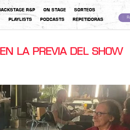
BACKSTAGE R&P
ON STAGE
SORTEOS
R
S
PLAYLISTS
PODCASTS
REPETIDORAS
 EN LA PREVIA DEL SHOW