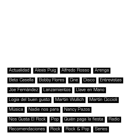
Actualidad
Alexis Puig
Alfredo Rosso
Arenga
Beto Casella
Bobby Flores
Cine
Disco
Entrevistas
Joe Fernández
Lanzamientos
Llave en Mano
Logia del buen gusto
Martin Wullich
Martín Ciccioli
Música
Nadie nos para
Nancy Pazos
Nos Gusta El Rock
Pop
Quién paga la fiesta
Radio
Recomendaciones
Rock
Rock & Pop
Series