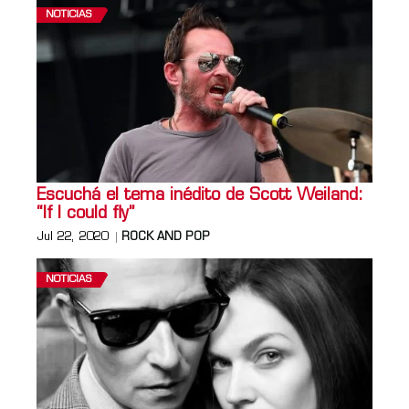
NOTICIAS
Escuchá el tema inédito de Scott Weiland:
“If I could fly”
Jul 22, 2020
ROCK AND POP
NOTICIAS