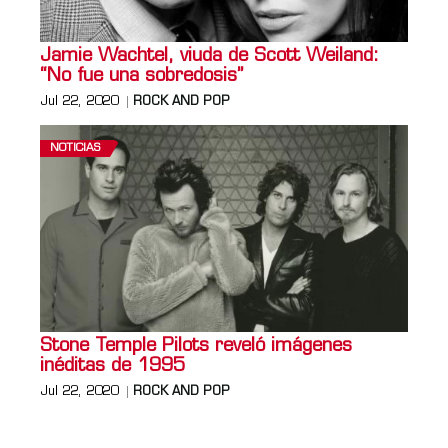
Jamie Wachtel, viuda de Scott Weiland:
“No fue una sobredosis”
Jul 22, 2020
ROCK AND POP
NOTICIAS
Stone Temple Pilots reveló imágenes
inéditas de 1995
Jul 22, 2020
ROCK AND POP