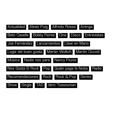
Actualidad
Alexis Puig
Alfredo Rosso
Arenga
Beto Casella
Bobby Flores
Cine
Disco
Entrevistas
Joe Fernández
Lanzamientos
Llave en Mano
Logia del buen gusto
Martin Wullich
Martín Ciccioli
Música
Nadie nos para
Nancy Pazos
Nos Gusta El Rock
Pop
Quién paga la fiesta
Radio
Recomendaciones
Rock
Rock & Pop
Series
Show
Single
TAO
Vero Tossounian