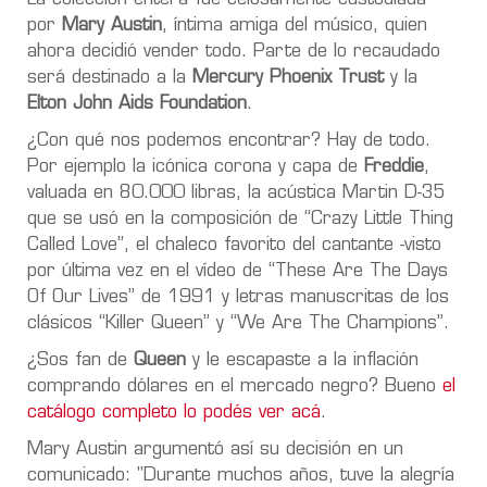
por
Mary Austin
, íntima amiga del músico, quien
ahora decidió vender todo. Parte de lo recaudado
será
destinado a la
Mercury Phoenix Trust
y la
Elton John Aids Foundation
.
¿Con qué nos podemos encontrar? Hay de todo.
Por ejemplo la icónica corona y capa de
Freddie
,
valuada en 80.000 libras, la acústica Martin D-35
que se usó en la composición de
“Crazy Little Thing
Called Love”
, el chaleco favorito del cantante -visto
por última vez en el vídeo de
“These Are The Days
Of Our Lives”
de 1991 y letras manuscritas de los
clásicos
“Killer Queen” y “We Are The Champions”.
¿Sos fan de
Queen
y le escapaste a la inflación
comprando dólares en el mercado negro? Bueno
el
catálogo completo lo podés ver acá
.
Mary Austin argumentó así su decisión en un
comunicado: "Durante muchos años, tuve la alegría