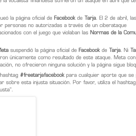
 la vocalista finlandesa sufrieron un ataque en abril que 
ueó la página oficial de
Facebook
de
Tarja
. El 2 de abril, l
r personas no autorizadas a través de un ciberataque
acionados con el juego que violaban las
Normas de la Comu
eta
suspendió la página oficial de
Facebook
de
Tarja
. Ni
Ta
aron únicamente como resultado de este ataque. Meta con
ón, no ofrecieron ninguna solución y la página sigue blo
l hashtag
#freetarjafacebook
para cualquier aporte que se
r sobre esta injusta situación. Por favor, utiliza el hashtag
usta".