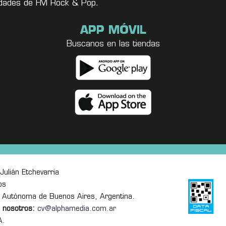
vedades de FM Rock & Pop.
APP MÓVIL
Buscanos en las tiendas
Julián Etchevarria
os
 Autónoma de Buenos Aires, Argentina.
 nosotros:
cv@alphamedia.com.ar
A.