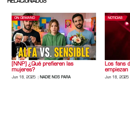
RELACIONADOS
ON DEMAND
NOTICIAS
[NNP] ¿Qué prefieren las
Los fans 
mujeres?
empiezan 
Jun 18, 2025
NADIE NOS PARA
Jun 18, 2025