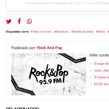
Una publicación compartida de Tarja Turunen (@tarjaof
Etiquetado como
Tarja Turunen
,
Facebook
,
Redes Sociales
,
Meta
,
Publicado por
Rock And Pop
Más conte
El viaje 
Joan Jett
El nuevo 
ECOS se d