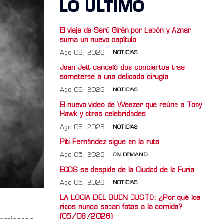
LO ULTIMO
El viaje de Serú Girán por Lebón y Aznar
suma un nuevo capítulo
Ago 06, 2026
NOTICIAS
Joan Jett canceló dos conciertos tras
someterse a una delicada cirugía
Ago 06, 2026
NOTICIAS
El nuevo video de Weezer que reúne a Tony
Hawk y otras celebridades
Ago 06, 2026
NOTICIAS
Piti Fernández sigue en la ruta
Ago 05, 2026
ON DEMAND
ECOS se despide de la Ciudad de la Furia
Ago 05, 2026
NOTICIAS
LA LOGIA DEL BUEN GUSTO: ¿Por qué los
ricos nunca sacan fotos a la comida?
(05/08/2026)