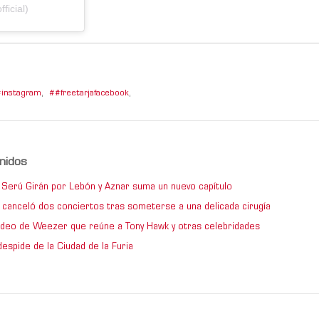
ficial)
instagram
,
#freetarjafacebook
,
nidos
de Serú Girán por Lebón y Aznar suma un nuevo capítulo
 canceló dos conciertos tras someterse a una delicada cirugía
video de Weezer que reúne a Tony Hawk y otras celebridades
espide de la Ciudad de la Furia