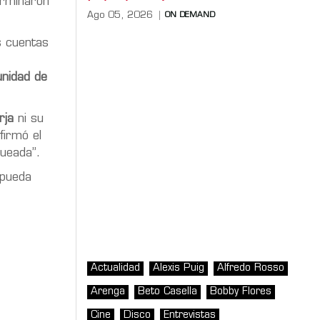
terminaron
Ago 05, 2026
ON DEMAND
as cuentas
nidad de
rja
ni su
firmó el
queada”.
 pueda
Actualidad
Alexis Puig
Alfredo Rosso
Arenga
Beto Casella
Bobby Flores
Cine
Disco
Entrevistas