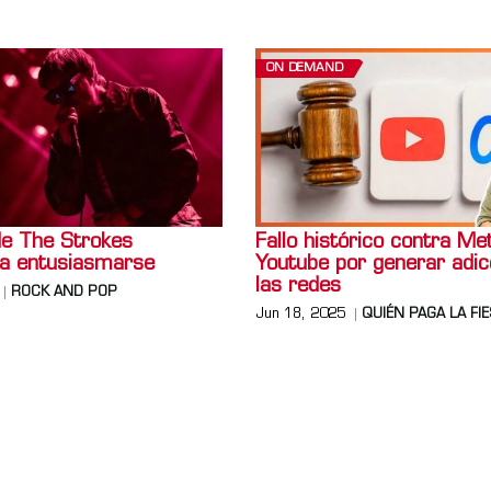
ON DEMAND
de The Strokes
Fallo histórico contra Me
a entusiasmarse
Youtube por generar adic
las redes
ROCK AND POP
Jun 18, 2025
QUIÉN PAGA LA FI