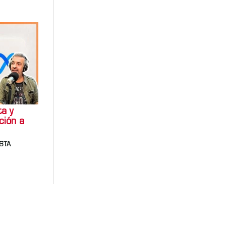
ta y
ción a
ESTA