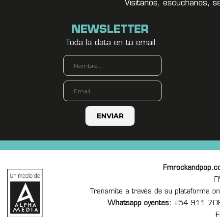
Visitanos, escuchanos, s
NEWSLETTER
Toda la data en tu email
Fmrockandpop.c
F
Transmite a través de su plataforma 
Whatsapp oyentes:
+54 911 70
F