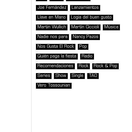
Joe Fernández
Lanzamientos
Llave en Mano
Logia del buen gusto
Martin Wullich
Martín Ciccioli
Música
Nadie nos para
Nancy Pazos
Nos Gusta El Rock
Pop
Quién paga la fiesta
Radio
Recomendaciones
Rock
Rock & Pop
Series
Show
Single
TAO
Vero Tossounian