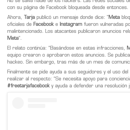
No se salva nadie de los hackers. Las redes sociales de
con su página de Facebook bloqueada desde entonces.
Ahora,
Tarja
publicó un mensaje donde dice: "
Meta
bloq
oficiales de
Facebook
e
Instagram
fueron vulneradas po
malintencionado. Los atacantes publicaron anuncios rel
Meta
”.
El relato continúa: “Basándose en estas infracciones,
M
equipo crearon o aprobaron estos anuncios. Se public
hackeo. Sin embargo, tras más de un mes de comunicaci
Finalmente se pide ayuda a sus seguidores y el uso de
realizar al respecto: “Se necesita apoyo para conciencia
#freetarjafacebook
y ayuda a defender una resolución j