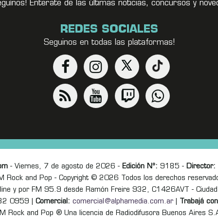
eguínos! Enterate de las últimas noticias, concursos y no
REDES SOCIALES
Seguinos en todas las plataformas!
om
- Viernes, 7 de agosto de 2026 -
Edición Nº:
9185 -
Director:
M Rock and Pop - Copyright © 2026 Todos los derechos reservad
online y por FM 95.9 desde Ramón Freire 932, C1426AVT - Ciudad
82 0959 |
Comercial:
comercial@alphamedia.com.ar
|
Trabajá con
M Rock and Pop ® Una licencia de Radiodifusora Buenos Aires S.