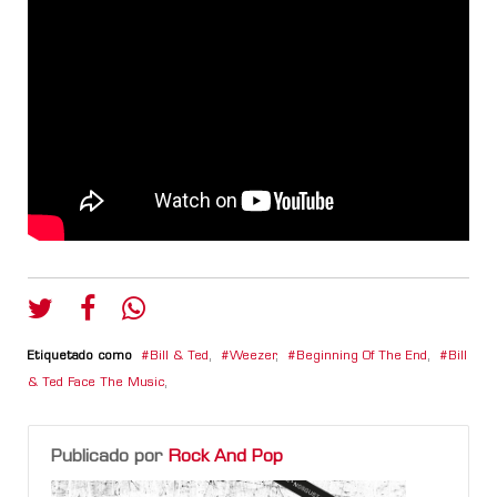
Etiquetado como
Bill & Ted
,
Weezer
,
Beginning Of The End
,
Bill
& Ted Face The Music
,
Publicado por
Rock And Pop