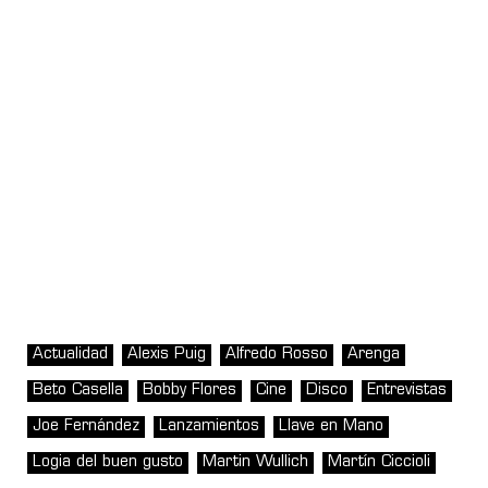
Actualidad
Alexis Puig
Alfredo Rosso
Arenga
Beto Casella
Bobby Flores
Cine
Disco
Entrevistas
Joe Fernández
Lanzamientos
Llave en Mano
Logia del buen gusto
Martin Wullich
Martín Ciccioli