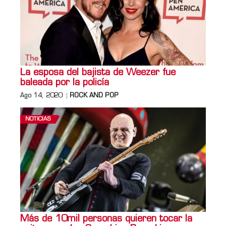
La esposa del bajista de Weezer fue
baleada por la policía
Ago 14, 2020
ROCK AND POP
NOTICIAS
Más de 10mil personas quieren tocar la