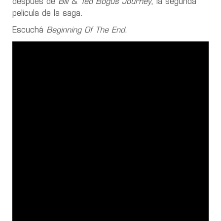
después de
Bill & Ted Bogus Journey
, la segunda
película de la saga.
Escuchá
Beginning Of The End
.