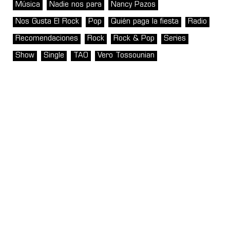
Música
Nadie nos para
Nancy Pazos
Nos Gusta El Rock
Pop
Quién paga la fiesta
Radio
Recomendaciones
Rock
Rock & Pop
Series
Show
Single
TAO
Vero Tossounian