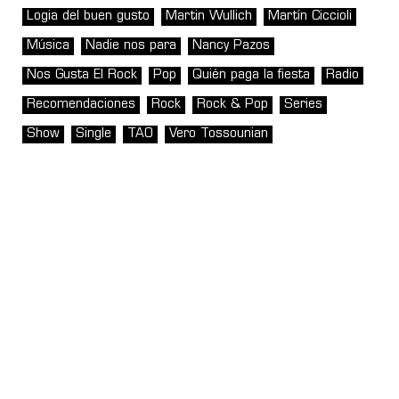
Logia del buen gusto
Martin Wullich
Martín Ciccioli
Música
Nadie nos para
Nancy Pazos
Nos Gusta El Rock
Pop
Quién paga la fiesta
Radio
Recomendaciones
Rock
Rock & Pop
Series
Show
Single
TAO
Vero Tossounian