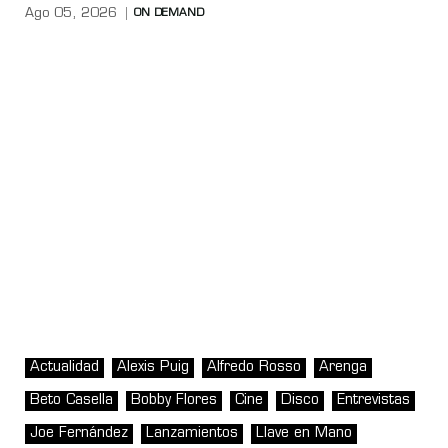
Ago 05, 2026
ON DEMAND
Actualidad
Alexis Puig
Alfredo Rosso
Arenga
Beto Casella
Bobby Flores
Cine
Disco
Entrevistas
Joe Fernández
Lanzamientos
Llave en Mano