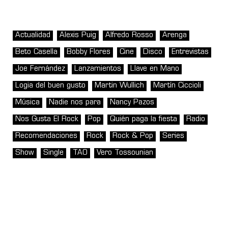
Actualidad
Alexis Puig
Alfredo Rosso
Arenga
Beto Casella
Bobby Flores
Cine
Disco
Entrevistas
Joe Fernández
Lanzamientos
Llave en Mano
Logia del buen gusto
Martin Wullich
Martín Ciccioli
Música
Nadie nos para
Nancy Pazos
Nos Gusta El Rock
Pop
Quién paga la fiesta
Radio
Recomendaciones
Rock
Rock & Pop
Series
Show
Single
TAO
Vero Tossounian