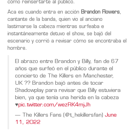
cómo reinsertarte al público.
Aca es cuando entra en acción
Brandon Flowers
,
cantante de la banda, quien vio al anciano
lastimarse la cabeza mientras surfeaba e
instantáneamente detuvo el show, se bajó del
escenario y corrió a revisar cómo se encontraba el
hombre.
El abrazo entre Brandon y Billy, fan de 67
años que surfeó en el público durante el
concierto de The Killers en Manchester,
UK ?? Brandon bajó antes de tocar
Shadowplay para revisar que Billy estuviera
bien, ya que tenía una herida en la cabeza
♥️
pic.twitter.com/wezRK4mjJh
— The Killers Fans (@t_hekillersfan)
June
11, 2022