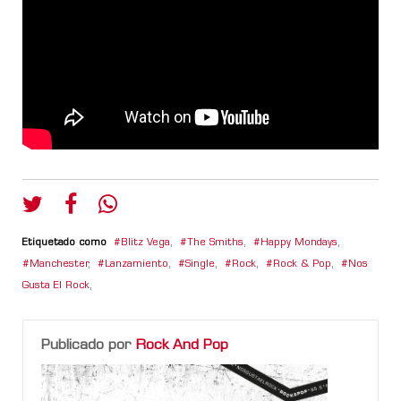
Etiquetado como
Blitz Vega
,
The Smiths
,
Happy Mondays
,
Manchester
,
Lanzamiento
,
Single
,
Rock
,
Rock & Pop
,
Nos
Gusta El Rock
,
Publicado por
Rock And Pop