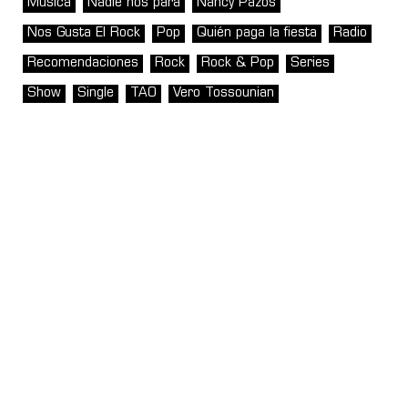
Música
Nadie nos para
Nancy Pazos
Nos Gusta El Rock
Pop
Quién paga la fiesta
Radio
Recomendaciones
Rock
Rock & Pop
Series
Show
Single
TAO
Vero Tossounian