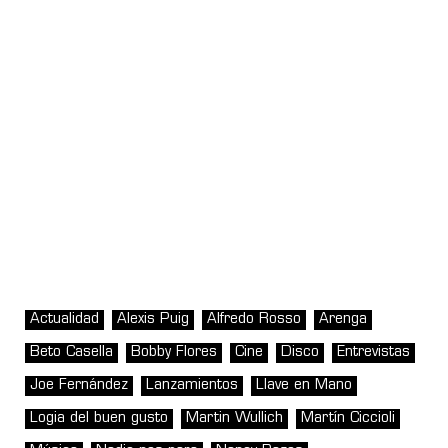
Actualidad
Alexis Puig
Alfredo Rosso
Arenga
Beto Casella
Bobby Flores
Cine
Disco
Entrevistas
Joe Fernández
Lanzamientos
Llave en Mano
Logia del buen gusto
Martin Wullich
Martín Ciccioli