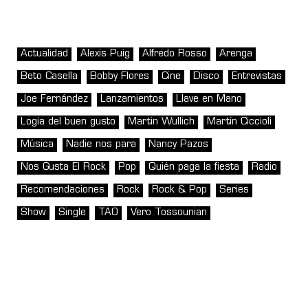
Actualidad
Alexis Puig
Alfredo Rosso
Arenga
Beto Casella
Bobby Flores
Cine
Disco
Entrevistas
Joe Fernández
Lanzamientos
Llave en Mano
Logia del buen gusto
Martin Wullich
Martín Ciccioli
Música
Nadie nos para
Nancy Pazos
Nos Gusta El Rock
Pop
Quién paga la fiesta
Radio
Recomendaciones
Rock
Rock & Pop
Series
Show
Single
TAO
Vero Tossounian