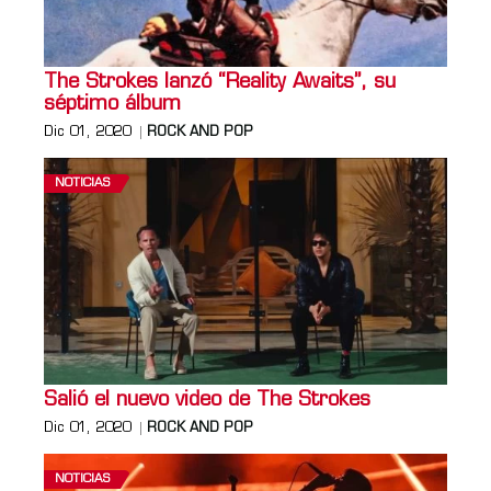
The Strokes lanzó “Reality Awaits”, su
séptimo álbum
Dic 01, 2020
ROCK AND POP
NOTICIAS
Salió el nuevo video de The Strokes
Dic 01, 2020
ROCK AND POP
NOTICIAS