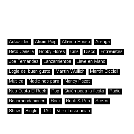
Actualidad
Alexis Puig
Alfredo Rosso
Arenga
Beto Casella
Bobby Flores
Cine
Disco
Entrevistas
Joe Fernández
Lanzamientos
Llave en Mano
Logia del buen gusto
Martin Wullich
Martín Ciccioli
Música
Nadie nos para
Nancy Pazos
Nos Gusta El Rock
Pop
Quién paga la fiesta
Radio
Recomendaciones
Rock
Rock & Pop
Series
Show
Single
TAO
Vero Tossounian