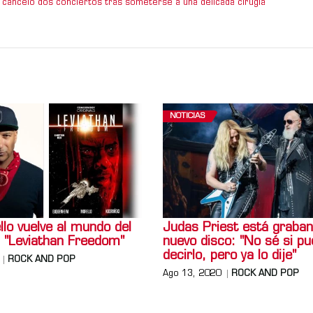
 canceló dos conciertos tras someterse a una delicada cirugía
NOTICIAS
lo vuelve al mundo del
Judas Priest está graba
 "Leviathan Freedom"
nuevo disco: "No sé si p
decirlo, pero ya lo dije"
ROCK AND POP
Ago 13, 2020
ROCK AND POP