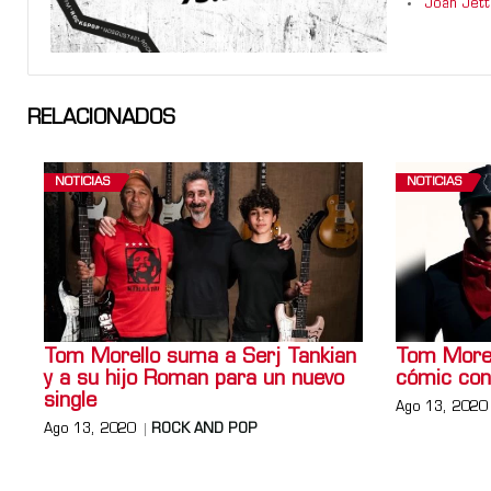
Joan Jett
RELACIONADOS
NOTICIAS
NOTICIAS
Tom Morello suma a Serj Tankian
Tom Morel
y a su hijo Roman para un nuevo
cómic con
single
Ago 13, 2020
Ago 13, 2020
ROCK AND POP