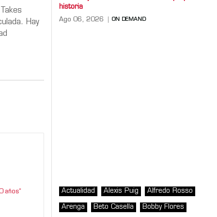
historia
 Takes
Ago 06, 2026
ON DEMAND
culada. Hay
dad
Actualidad
Alexis Puig
Alfredo Rosso
0 años”
Arenga
Beto Casella
Bobby Flores