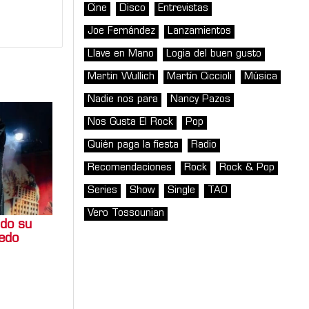
Cine
Disco
Entrevistas
Joe Fernández
Lanzamientos
Llave en Mano
Logia del buen gusto
Martin Wullich
Martín Ciccioli
Música
Nadie nos para
Nancy Pazos
Nos Gusta El Rock
Pop
Quién paga la fiesta
Radio
Recomendaciones
Rock
Rock & Pop
Series
Show
Single
TAO
Vero Tossounian
ndo su
uedo