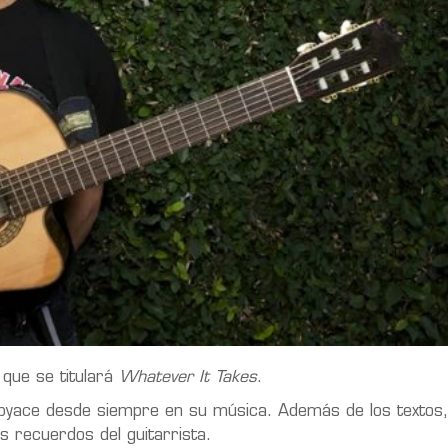
que se titulará
Whatever It Takes
.
ubyace desde siempre en su música. Además de los textos,
s recuerdos del guitarrista.