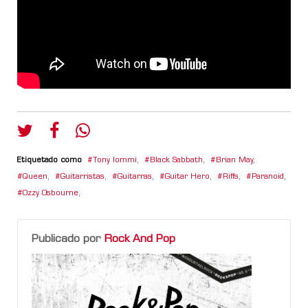
Etiquetado como
Tony Iommi
,
Black Sabbath
,
Brian May
,
Queen
,
Guitarristas
,
Guitarras
,
Guitar Hero
,
Riffs
,
Paranoid
,
Ozzy Osbourne
,
Publicado por
Rock And Pop