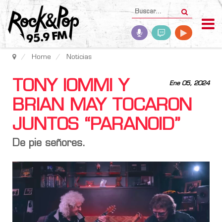
Home
Noticias
TONY IOMMI Y
Ene 05, 2024
BRIAN MAY TOCARON
JUNTOS “PARANOID”
De pie señores.