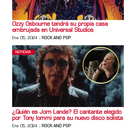
Ozzy Osbourne tendrá su propia casa
embrujada en Universal Studios
Ene 05, 2024
ROCK AND POP
NOTICIAS
¿Quién es Jorn Lande? El cantante elegido
por Tony Iommi para su nuevo disco solista
Ene 05, 2024
ROCK AND POP