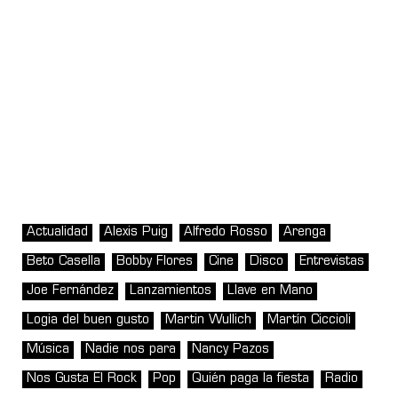
Actualidad
Alexis Puig
Alfredo Rosso
Arenga
Beto Casella
Bobby Flores
Cine
Disco
Entrevistas
Joe Fernández
Lanzamientos
Llave en Mano
Logia del buen gusto
Martin Wullich
Martín Ciccioli
Música
Nadie nos para
Nancy Pazos
Nos Gusta El Rock
Pop
Quién paga la fiesta
Radio