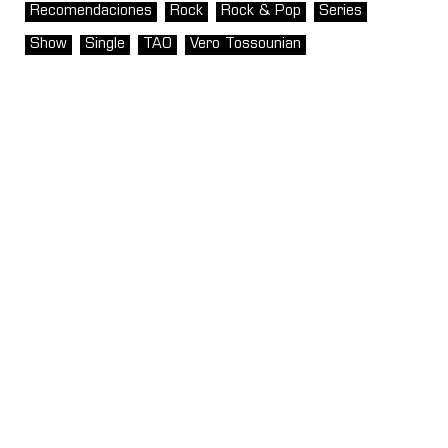
Recomendaciones
Rock
Rock & Pop
Series
Show
Single
TAO
Vero Tossounian