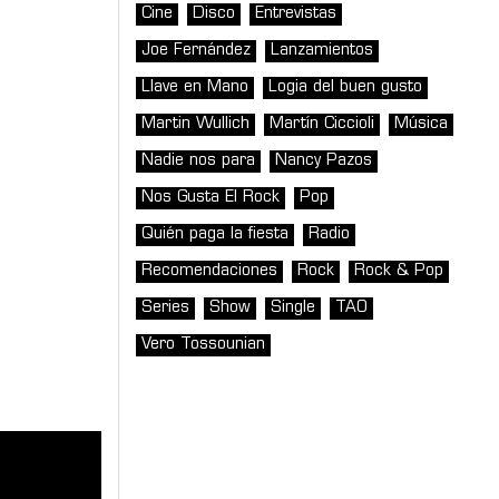
Cine
Disco
Entrevistas
Joe Fernández
Lanzamientos
Llave en Mano
Logia del buen gusto
Martin Wullich
Martín Ciccioli
Música
Nadie nos para
Nancy Pazos
Nos Gusta El Rock
Pop
Quién paga la fiesta
Radio
Recomendaciones
Rock
Rock & Pop
Series
Show
Single
TAO
Vero Tossounian