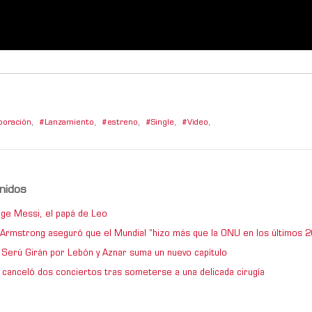
boración
,
Lanzamiento
,
estreno
,
Single
,
Video
,
nidos
ge Messi, el papá de Leo
e Armstrong aseguró que el Mundial “hizo más que la ONU en los últimos 2
de Serú Girán por Lebón y Aznar suma un nuevo capítulo
 canceló dos conciertos tras someterse a una delicada cirugía