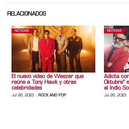
RELACIONADOS
NOTICIAS
NOTICIAS
El nuevo video de Weezer que
Adicta con
reúne a Tony Hawk y otras
Oktubre" 
celebridades
al Indio So
Jul 26, 2023
ROCK AND POP
Jul 26, 2023