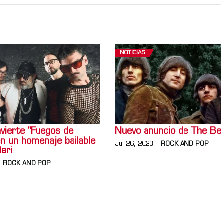
NOTICIAS
vierte "Fuegos de
Nuevo anuncio de The Be
en un homenaje bailable
Jul 26, 2023
ROCK AND POP
lari
ROCK AND POP