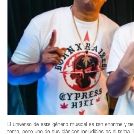
El universo de este género musical es tan enorme y ti
tema, pero uno de sus clásicos ineludibles es el tema 