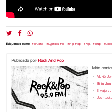
Etiquetado como
Trueno
,
Cypress Hill
,
Hip Hop
,
rap
,
Trap
,
Cola
Publicado por
Rock And Pop
Más conte
Murió Jor
Billie Jo
El viaje 
Joan Jett