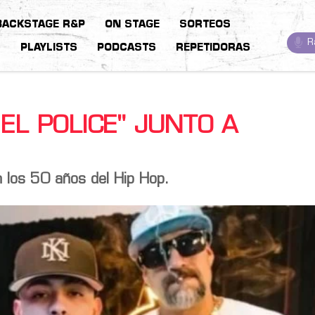
BACKSTAGE R&P
ON STAGE
SORTEOS
R
S
PLAYLISTS
PODCASTS
REPETIDORAS
EL POLICE" JUNTO A
n los 50 años del Hip Hop.