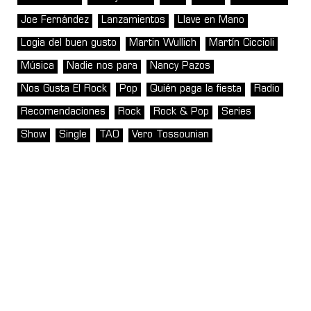
Joe Fernández
Lanzamientos
Llave en Mano
Logia del buen gusto
Martin Wullich
Martín Ciccioli
Música
Nadie nos para
Nancy Pazos
Nos Gusta El Rock
Pop
Quién paga la fiesta
Radio
Recomendaciones
Rock
Rock & Pop
Series
Show
Single
TAO
Vero Tossounian