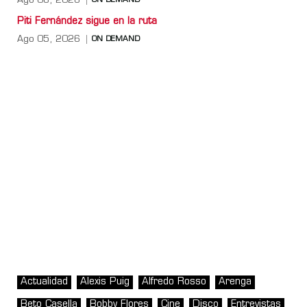
Ago 06, 2026
ON DEMAND
Piti Fernández sigue en la ruta
Ago 05, 2026
ON DEMAND
Actualidad
Alexis Puig
Alfredo Rosso
Arenga
Beto Casella
Bobby Flores
Cine
Disco
Entrevistas