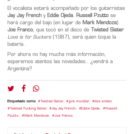
El vocalista estará acompañado por los guitarristas
Jay Jay French
y
Eddie Ojeda
.
Russell Pzutto
se
hará cargo del bajo (en lugar de
Mark Mendoza
).
Joe Franco
, que tocó en el disco de
Twisted Sister
Love is for Suckers
(1987), será quien toque la
batería.
Por ahora no hay mucha más información,
esperemos atentos las novedades.. ¿vendrá a
Argentina?
Etiquetado como
Twisted Sister
,
gira mundial
,
dee snider
,
Twisted Fucking Sister
,
Jay Jay French
,
Eddie Ojeda
,
Russell
Pzutto
,
Mark Mendoza
,
Joe Franco
,