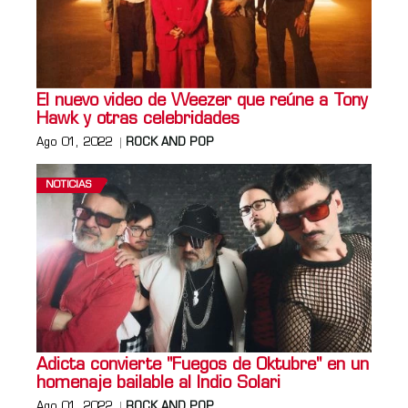
El nuevo video de Weezer que reúne a Tony
Hawk y otras celebridades
Ago 01, 2022
ROCK AND POP
NOTICIAS
Adicta convierte "Fuegos de Oktubre" en un
homenaje bailable al Indio Solari
Ago 01, 2022
ROCK AND POP