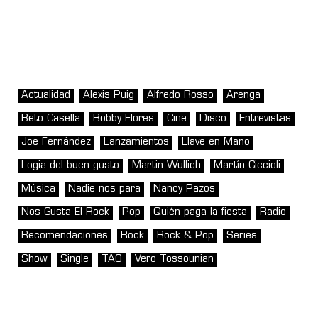
Actualidad
Alexis Puig
Alfredo Rosso
Arenga
Beto Casella
Bobby Flores
Cine
Disco
Entrevistas
Joe Fernández
Lanzamientos
Llave en Mano
Logia del buen gusto
Martin Wullich
Martín Ciccioli
Música
Nadie nos para
Nancy Pazos
Nos Gusta El Rock
Pop
Quién paga la fiesta
Radio
Recomendaciones
Rock
Rock & Pop
Series
Show
Single
TAO
Vero Tossounian