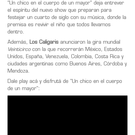
“Un chico en el cuerpo de un mayor” deja entrever
el espíritu del nuevo show que preparan para
festejar un cuarto de siglo con su música, donde la
premisa es revivir el niño que todos llevamos
dentro.
Además,
Los Caligaris
anunciaron la gira mundial
Veinticirco
con la que recorrerán México, Estados
Unidos, España, Venezuela, Colombia, Costa Rica y
ciudades argentinas como Buenos Aires, Córdoba y
Mendoza.
Dale play acá y disfrutá de "Un chico en el cuerpo
de un mayor":