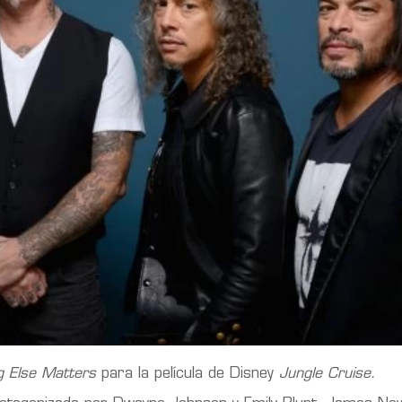
g Else Matters
para la película de Disney
Jungle Cruise.