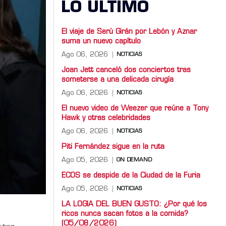
LO ULTIMO
El viaje de Serú Girán por Lebón y Aznar
suma un nuevo capítulo
Ago 06, 2026
NOTICIAS
Joan Jett canceló dos conciertos tras
someterse a una delicada cirugía
Ago 06, 2026
NOTICIAS
El nuevo video de Weezer que reúne a Tony
Hawk y otras celebridades
Ago 06, 2026
NOTICIAS
Piti Fernández sigue en la ruta
Ago 05, 2026
ON DEMAND
ECOS se despide de la Ciudad de la Furia
Ago 05, 2026
NOTICIAS
LA LOGIA DEL BUEN GUSTO: ¿Por qué los
ricos nunca sacan fotos a la comida?
(05/08/2026)