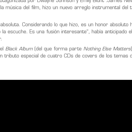
protagonizada por Dwayne Johnson y Emily Blunt .James Ne
la música del film, hizo un nuevo arreglo instrumental del
absoluta. Considerando lo que hizo, es un honor absoluto
a escuche. Es una fusión interesante”, había anticipado el
r
.
el
Black Album
(del que forma parte
Nothing Else Matters
 un tributo especial de cuatro CDs de covers de los temas 