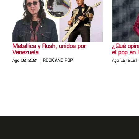
Metallica y Rush, unidos por
¿Qué opin
Venezuela
el pop en 
Ago 02, 2021
ROCK AND POP
Ago 02, 2021