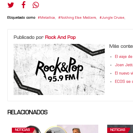
Etiquetado como
Metallica
,
Nothing Else Matters
,
Jungle Cruise
,
Publicado por
Rock And Pop
Más conte
El viaje 
Joan Jett
El nuevo 
ECOS se d
RELACIONADOS
NOTICIAS
NOTICIAS