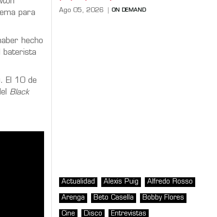
wton
Ago 05, 2026
ON DEMAND
 tema para
 haber hecho
 baterista
). El 10 de
del
Black
Actualidad
Alexis Puig
Alfredo Rosso
Arenga
Beto Casella
Bobby Flores
Cine
Disco
Entrevistas