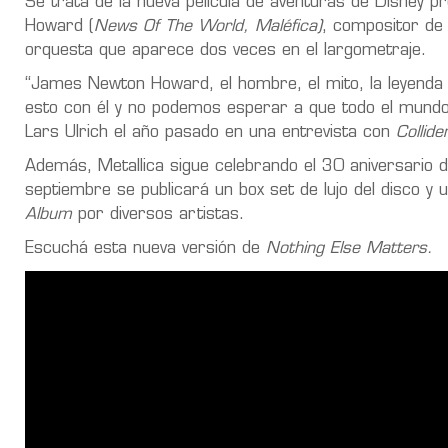
Se trata de la nueva película de aventuras de Disney 
Howard (
News Of The World, Maléfica)
, compositor de 
orquesta que aparece dos veces en el largometraje.
“James Newton Howard, el hombre, el mito, la leyenda 
esto con él y no podemos esperar a que todo el mundo l
Lars Ulrich el año pasado en una entrevista con
Collide
Además, Metallica sigue celebrando el 30 aniversario d
septiembre se publicará un box set de lujo del disco y
Album
por diversos artistas.
Escuchá esta nueva versión de
Nothing Else Matters.