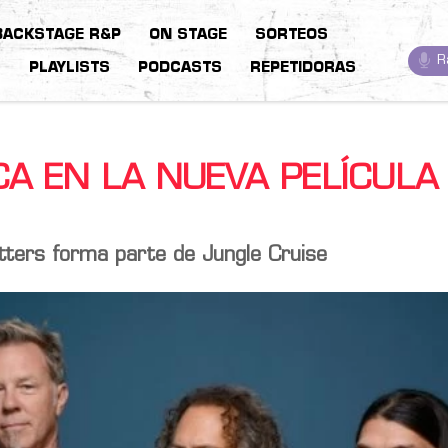
BACKSTAGE R&P
ON STAGE
SORTEOS
R
S
PLAYLISTS
PODCASTS
REPETIDORAS
CA EN LA NUEVA PELÍCULA
tters forma parte de Jungle Cruise