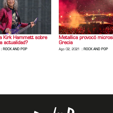
a Kirk Hammett sobre
Metallica provocó micro
la actualidad?
Grecia
ROCK AND POP
Ago 02, 2021
ROCK AND POP