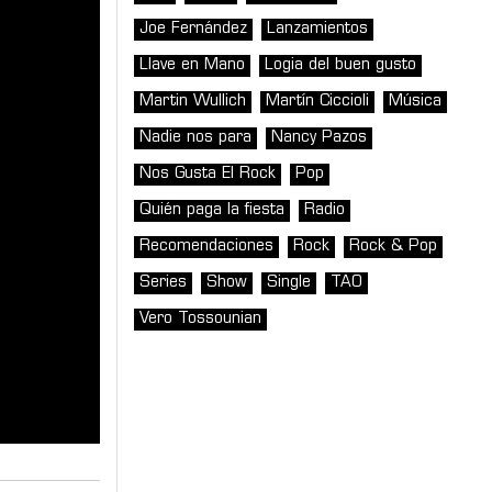
Joe Fernández
Lanzamientos
Llave en Mano
Logia del buen gusto
Martin Wullich
Martín Ciccioli
Música
Nadie nos para
Nancy Pazos
Nos Gusta El Rock
Pop
Quién paga la fiesta
Radio
Recomendaciones
Rock
Rock & Pop
Series
Show
Single
TAO
Vero Tossounian