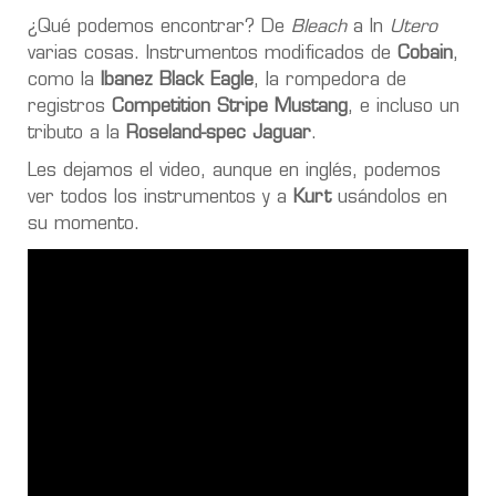
¿Qué podemos encontrar? De
Bleach
a In
Utero
varias cosas. Instrumentos modificados de
Cobain
,
como la
Ibanez Black Eagle
, la rompedora de
registros
Competition Stripe Mustang
, e incluso un
tributo a la
Roseland-spec Jaguar
.
Les dejamos el video, aunque en inglés, podemos
ver todos los instrumentos y a
Kurt
usándolos en
su momento.