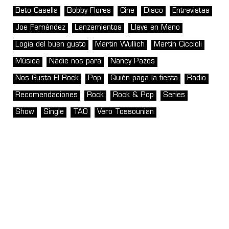
Beto Casella
Bobby Flores
Cine
Disco
Entrevistas
Joe Fernández
Lanzamientos
Llave en Mano
Logia del buen gusto
Martin Wullich
Martín Ciccioli
Música
Nadie nos para
Nancy Pazos
Nos Gusta El Rock
Pop
Quién paga la fiesta
Radio
Recomendaciones
Rock
Rock & Pop
Series
Show
Single
TAO
Vero Tossounian