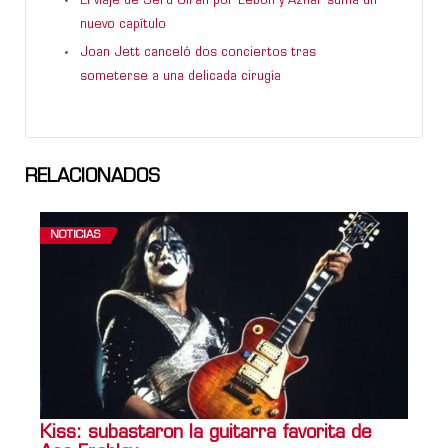
El viaje de Serú Girán por Lebón y Aznar suma un
nuevo capítulo
Joan Jett canceló dos conciertos tras
someterse a una delicada cirugía
RELACIONADOS
NOTICIAS
Kiss: subastaron la guitarra favorita de