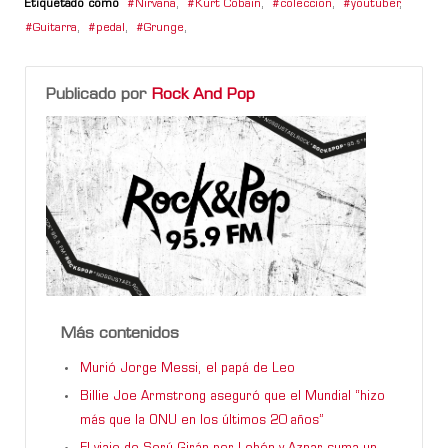
Etiquetado como
Nirvana
,
Kurt Cobain
,
coleccion
,
youtuber
,
Guitarra
,
pedal
,
Grunge
,
Publicado por
Rock And Pop
Más contenidos
Murió Jorge Messi, el papá de Leo
Billie Joe Armstrong aseguró que el Mundial “hizo
más que la ONU en los últimos 20 años”