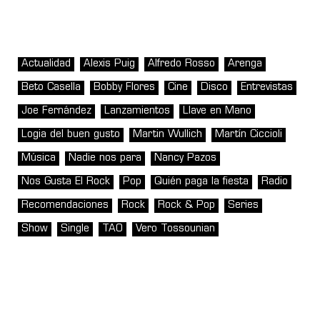
Actualidad
Alexis Puig
Alfredo Rosso
Arenga
Beto Casella
Bobby Flores
Cine
Disco
Entrevistas
Joe Fernández
Lanzamientos
Llave en Mano
Logia del buen gusto
Martin Wullich
Martín Ciccioli
Música
Nadie nos para
Nancy Pazos
Nos Gusta El Rock
Pop
Quién paga la fiesta
Radio
Recomendaciones
Rock
Rock & Pop
Series
Show
Single
TAO
Vero Tossounian