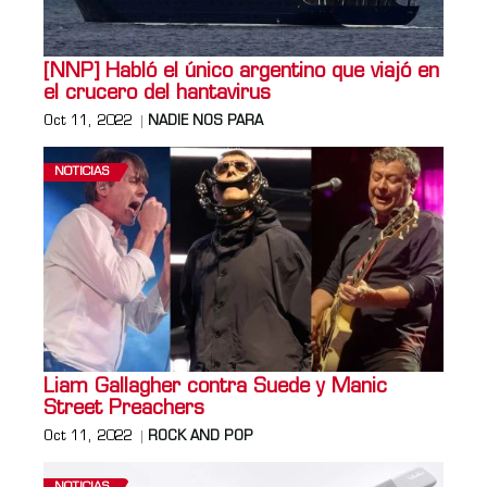
[NNP] Habló el único argentino que viajó en
el crucero del hantavirus
Oct 11, 2022
NADIE NOS PARA
NOTICIAS
Liam Gallagher contra Suede y Manic
Street Preachers
Oct 11, 2022
ROCK AND POP