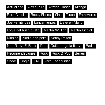
Actualidad
Alexis Puig
Alfredo Rosso
Arenga
Beto Casella
Bobby Flores
Cine
Disco
Entrevistas
Joe Fernández
Lanzamientos
Llave en Mano
Logia del buen gusto
Martin Wullich
Martín Ciccioli
Música
Nadie nos para
Nancy Pazos
Nos Gusta El Rock
Pop
Quién paga la fiesta
Radio
Recomendaciones
Rock
Rock & Pop
Series
Show
Single
TAO
Vero Tossounian