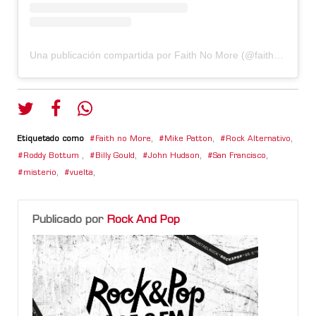
Una publicación compartida por Faith No More (@faithnomore)
Etiquetado como
Faith no More
,
Mike Patton
,
Rock Alternativo
,
Roddy Bottum
,
Billy Gould
,
John Hudson
,
San Francisco
,
misterio
,
vuelta
,
Publicado por
Rock And Pop