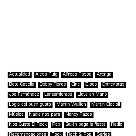
Actualidad
Alexis Puig
Alfredo Rosso
Arenga
Beto Casella
Bobby Flores
Cine
Disco
Entrevistas
Joe Fernández
Lanzamientos
Llave en Mano
Logia del buen gusto
Martin Wullich
Martín Ciccioli
Música
Nadie nos para
Nancy Pazos
Nos Gusta El Rock
Pop
Quién paga la fiesta
Radio
Recomendaciones
Rock
Rock & Pop
Series