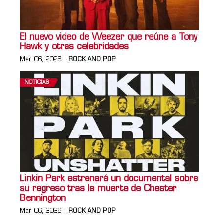
El nuevo video de Weezer que reúne a Tony
Hawk y otras celebridades
Mar 06, 2026
ROCK AND POP
NOTICIAS
Linkin Park estrenará un documental sobre
su regreso tras la muerte de Chester
Bennington
Mar 06, 2026
ROCK AND POP