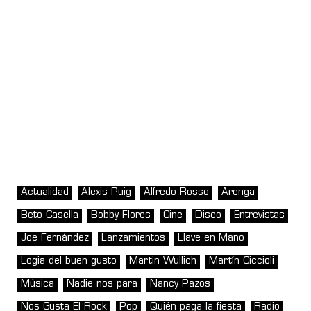
Actualidad
Alexis Puig
Alfredo Rosso
Arenga
Beto Casella
Bobby Flores
Cine
Disco
Entrevistas
Joe Fernández
Lanzamientos
Llave en Mano
Logia del buen gusto
Martin Wullich
Martín Ciccioli
Música
Nadie nos para
Nancy Pazos
Nos Gusta El Rock
Pop
Quién paga la fiesta
Radio