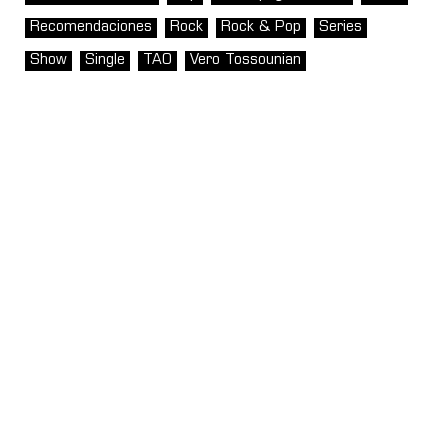
Recomendaciones
Rock
Rock & Pop
Series
Show
Single
TAO
Vero Tossounian