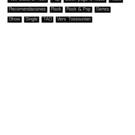
Recomendaciones
Rock
Rock & Pop
Series
Show
Single
TAO
Vero Tossounian