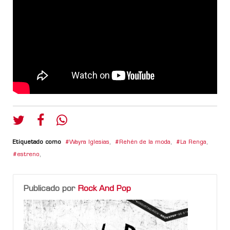
Etiquetado como
Wayra Iglesias
,
Rehén de la moda
,
La Renga
,
estreno
,
Publicado por
Rock And Pop