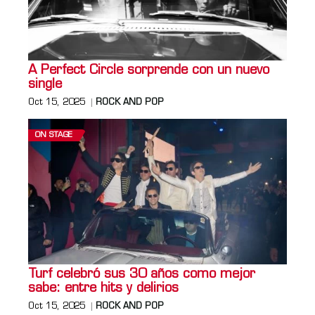
A Perfect Circle sorprende con un nuevo
single
Oct 15, 2025
ROCK AND POP
ON STAGE
Turf celebró sus 30 años como mejor
sabe: entre hits y delirios
Oct 15, 2025
ROCK AND POP