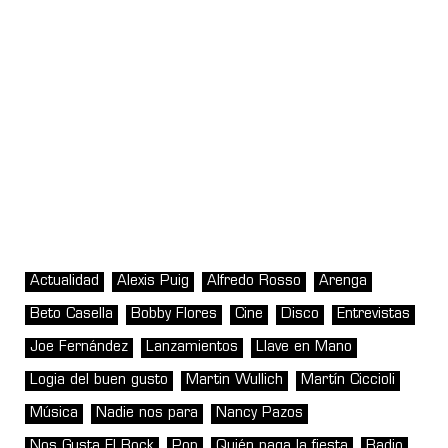
Actualidad
Alexis Puig
Alfredo Rosso
Arenga
Beto Casella
Bobby Flores
Cine
Disco
Entrevistas
Joe Fernández
Lanzamientos
Llave en Mano
Logia del buen gusto
Martin Wullich
Martín Ciccioli
Música
Nadie nos para
Nancy Pazos
Nos Gusta El Rock
Pop
Quién paga la fiesta
Radio