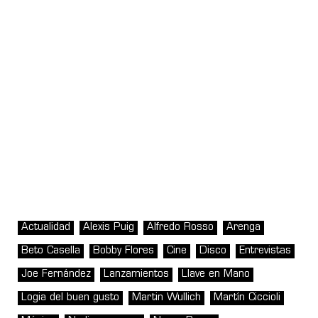
Actualidad
Alexis Puig
Alfredo Rosso
Arenga
Beto Casella
Bobby Flores
Cine
Disco
Entrevistas
Joe Fernández
Lanzamientos
Llave en Mano
Logia del buen gusto
Martin Wullich
Martín Ciccioli