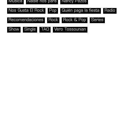
Música
Nadie nos para
Nancy Pazos
Nos Gusta El Rock
Pop
Quién paga la fiesta
Radio
Recomendaciones
Rock
Rock & Pop
Series
Show
Single
TAO
Vero Tossounian