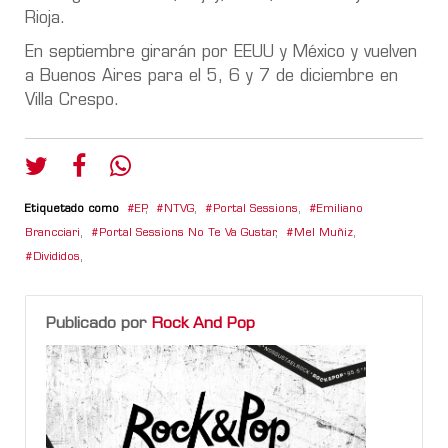
Rioja.
En septiembre girarán por EEUU y México y vuelven
a Buenos Aires para el 5, 6 y 7 de diciembre en
Villa Crespo.
Etiquetado como
EP
,
NTVG
,
Portal Sessions
,
Emiliano
Brancciari
,
Portal Sessions No Te Va Gustar
,
Mel Muñiz
,
Divididos
,
Publicado por
Rock And Pop