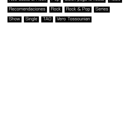
Recomendaciones
Rock
Rock & Pop
Series
Show
Single
TAO
Vero Tossounian