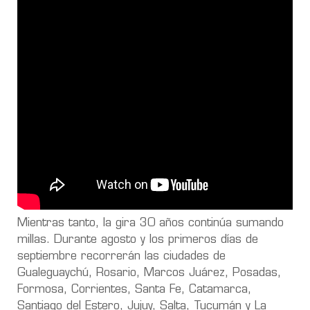
Mientras tanto, la gira 30 años continúa sumando
millas. Durante agosto y los primeros días de
septiembre recorrerán las ciudades de
Gualeguaychú, Rosario, Marcos Juárez, Posadas,
Formosa, Corrientes, Santa Fe, Catamarca,
Santiago del Estero, Jujuy, Salta, Tucumán y La