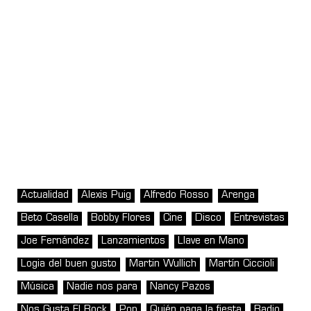
Actualidad
Alexis Puig
Alfredo Rosso
Arenga
Beto Casella
Bobby Flores
Cine
Disco
Entrevistas
Joe Fernández
Lanzamientos
Llave en Mano
Logia del buen gusto
Martin Wullich
Martín Ciccioli
Música
Nadie nos para
Nancy Pazos
Nos Gusta El Rock
Pop
Quién paga la fiesta
Radio