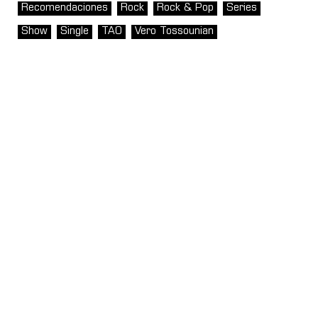
Recomendaciones
Rock
Rock & Pop
Series
Show
Single
TAO
Vero Tossounian