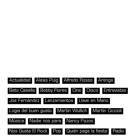
Actualidad
Alexis Puig
Alfredo Rosso
Arenga
Beto Casella
Bobby Flores
Cine
Disco
Entrevistas
Joe Fernández
Lanzamientos
Llave en Mano
Logia del buen gusto
Martin Wullich
Martín Ciccioli
Música
Nadie nos para
Nancy Pazos
Nos Gusta El Rock
Pop
Quién paga la fiesta
Radio