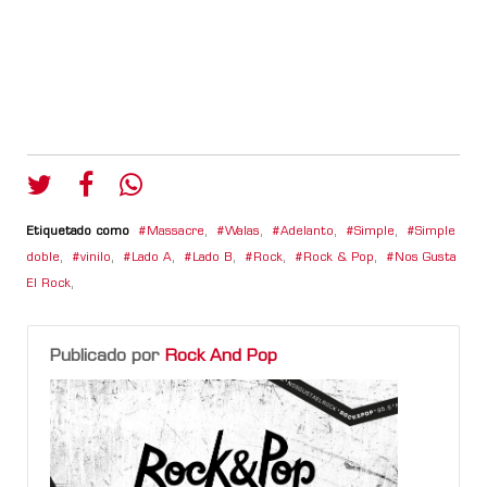
Etiquetado como
Massacre
,
Walas
,
Adelanto
,
Simple
,
Simple
doble
,
vinilo
,
Lado A
,
Lado B
,
Rock
,
Rock & Pop
,
Nos Gusta
El Rock
,
Publicado por
Rock And Pop