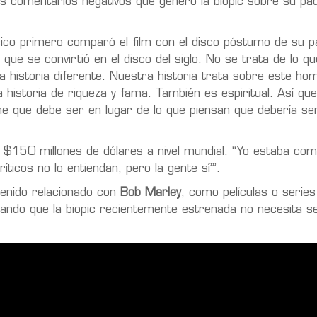
s comentarios negativos que generó la biopic sobre su pad
sico primero comparó el film con el disco póstumo de su p
ue se convirtió en el disco del siglo. No se trata de lo qu
 historia diferente. Nuestra historia trata sobre este ho
 historia de riqueza y fama. También es espiritual. Así que
e que debe ser en lugar de lo que piensan que debería ser”
150 millones de dólares a nivel mundial. “Yo estaba como
ríticos no lo entiendan, pero la gente sí’”.
tenido relacionado con
Bob Marley
, como películas o series
ando que la biopic recientemente estrenada no necesita ser