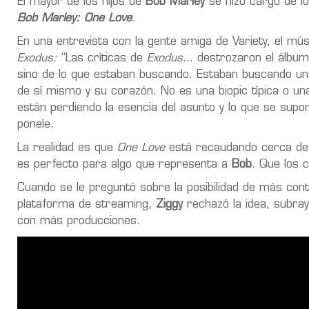
El mayor de los hijos de
Bob Marley
se hizo cargo de lo
Bob Marley: One Love
.
En una entrevista con la gente amiga de Variety, el mú
Exodus:
“Las críticas de
Exodus
… destrozaron el álbum q
sino de lo que estaban buscando. Estaban buscando una
de sí mismo y su corazón. No es una biopic típica o una
están perdiendo la esencia del asunto y lo que se supon
ponele.
La realidad es que
One Love
está recaudando cerca de $
es perfecto para algo que representa a
Bob
. Que los c
Cuando se le preguntó sobre la posibilidad de más con
plataforma de streaming,
Ziggy
rechazó la idea, subray
con más producciones.