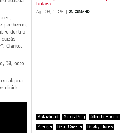
re titulada
historia
Ago 06, 2026
ON DEMAND
adre,
e perdieron,
mbre dentro
 quizás
. Clarito..
, ‘Sí, esto
 en alguna
 diluida
Actualidad
Alexis Puig
Alfredo Rosso
Arenga
Beto Casella
Bobby Flores