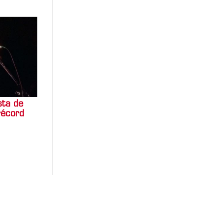
sta de
récord