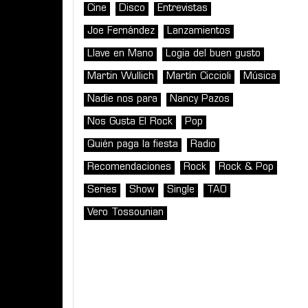
Cine
Disco
Entrevistas
Joe Fernández
Lanzamientos
Llave en Mano
Logia del buen gusto
Martin Wullich
Martín Ciccioli
Música
Nadie nos para
Nancy Pazos
Nos Gusta El Rock
Pop
Quién paga la fiesta
Radio
Recomendaciones
Rock
Rock & Pop
Series
Show
Single
TAO
Vero Tossounian