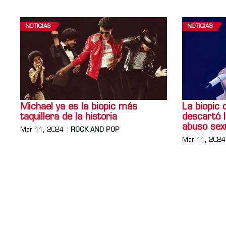
NOTICIAS
NOTICIAS
Michael ya es la biopic más
La biopic
taquillera de la historia
descartó 
abuso sex
Mar 11, 2024
ROCK AND POP
Mar 11, 2024