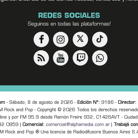
REDES SOCIALES
Seguinos en todas las plataformas!
om
- Sábado, 8 de agosto de 2026 -
Edición Nº:
9186 -
Director:
M Rock and Pop - Copyright © 2026 Todos los derechos reservad
online y por FM 95.9 desde Ramón Freire 932, C1426AVT - Ciudad
82 0959 |
Comercial:
comercial@alphamedia.com.ar
|
Trabajá con
M Rock and Pop ® Una licencia de Radiodifusora Buenos Aires S.