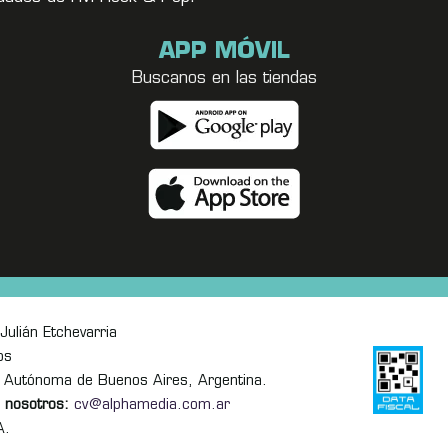
APP MÓVIL
Buscanos en las tiendas
Julián Etchevarria
os
 Autónoma de Buenos Aires, Argentina.
 nosotros:
cv@alphamedia.com.ar
A.