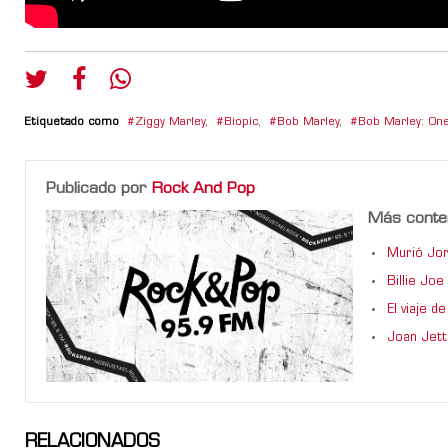
Etiquetado como
Ziggy Marley
,
Biopic
,
Bob Marley
,
Bob Marley: On
Publicado por
Rock And Pop
Más conte
Murió Jor
Billie Jo
El viaje 
Joan Jett
RELACIONADOS