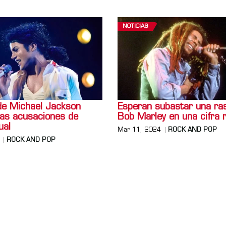
NOTICIAS
 de Michael Jackson
Esperan subastar una ra
las acusaciones de
Bob Marley en una cifra 
ual
Mar 11, 2024
ROCK AND POP
ROCK AND POP