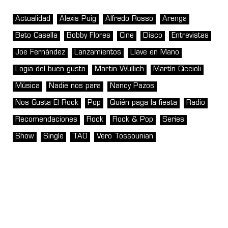
Actualidad
Alexis Puig
Alfredo Rosso
Arenga
Beto Casella
Bobby Flores
Cine
Disco
Entrevistas
Joe Fernández
Lanzamientos
Llave en Mano
Logia del buen gusto
Martin Wullich
Martín Ciccioli
Música
Nadie nos para
Nancy Pazos
Nos Gusta El Rock
Pop
Quién paga la fiesta
Radio
Recomendaciones
Rock
Rock & Pop
Series
Show
Single
TAO
Vero Tossounian