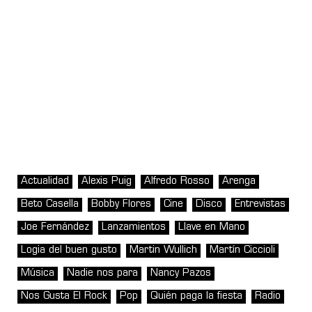
Actualidad
Alexis Puig
Alfredo Rosso
Arenga
Beto Casella
Bobby Flores
Cine
Disco
Entrevistas
Joe Fernández
Lanzamientos
Llave en Mano
Logia del buen gusto
Martin Wullich
Martín Ciccioli
Música
Nadie nos para
Nancy Pazos
Nos Gusta El Rock
Pop
Quién paga la fiesta
Radio