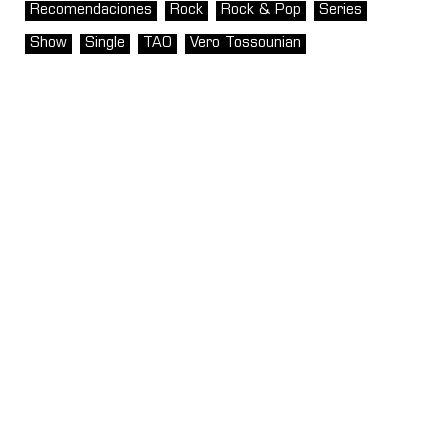
Recomendaciones
Rock
Rock & Pop
Series
Show
Single
TAO
Vero Tossounian