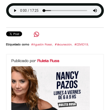
Etiquetado como
Agustín Rossi
,
Vacunación
,
COVID19
,
Publicado por
Ruleta Rusa