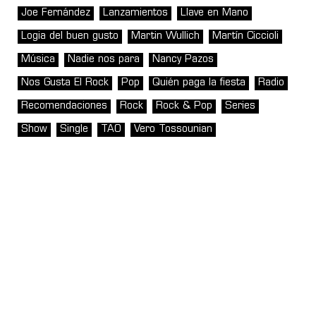
Joe Fernández
Lanzamientos
Llave en Mano
Logia del buen gusto
Martin Wullich
Martín Ciccioli
Música
Nadie nos para
Nancy Pazos
Nos Gusta El Rock
Pop
Quién paga la fiesta
Radio
Recomendaciones
Rock
Rock & Pop
Series
Show
Single
TAO
Vero Tossounian