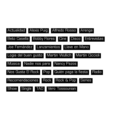
Actualidad
Alexis Puig
Alfredo Rosso
Arenga
Beto Casella
Bobby Flores
Cine
Disco
Entrevistas
Joe Fernández
Lanzamientos
Llave en Mano
Logia del buen gusto
Martin Wullich
Martín Ciccioli
Música
Nadie nos para
Nancy Pazos
Nos Gusta El Rock
Pop
Quién paga la fiesta
Radio
Recomendaciones
Rock
Rock & Pop
Series
Show
Single
TAO
Vero Tossounian