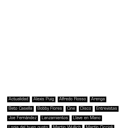
Actualidad
Alexis Puig
Alfredo Rosso
Arenga
Beto Casella
Bobby Flores
Cine
Disco
Entrevistas
Joe Fernández
Lanzamientos
Llave en Mano
Logia del buen gusto
Martin Wullich
Martín Ciccioli