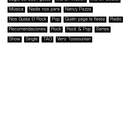
Música
Nadie nos para
Nancy Pazos
Nos Gusta El Rock
Pop
Quién paga la fiesta
Radio
Recomendaciones
Rock
Rock & Pop
Series
Show
Single
TAO
Vero Tossounian