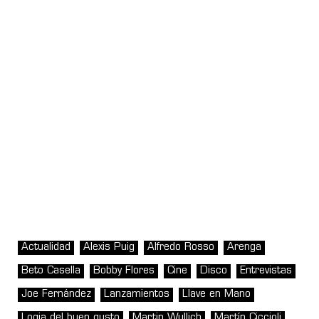
Actualidad
Alexis Puig
Alfredo Rosso
Arenga
Beto Casella
Bobby Flores
Cine
Disco
Entrevistas
Joe Fernández
Lanzamientos
Llave en Mano
Logia del buen gusto
Martin Wullich
Martín Ciccioli