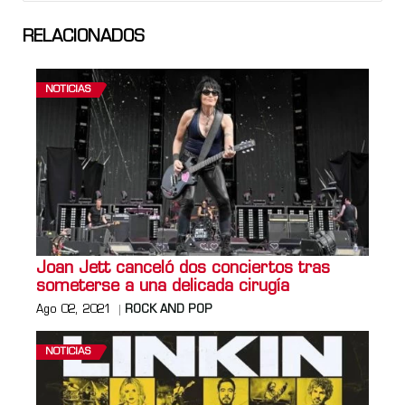
RELACIONADOS
NOTICIAS
Joan Jett canceló dos conciertos tras
someterse a una delicada cirugía
Ago 02, 2021
ROCK AND POP
NOTICIAS