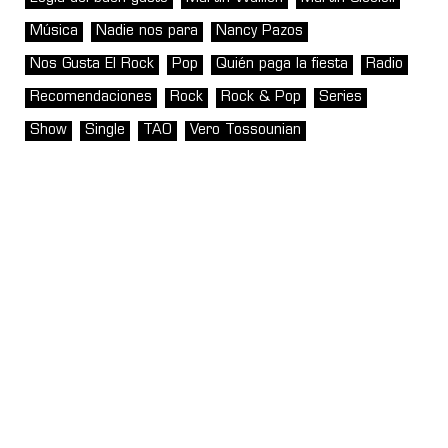
Música
Nadie nos para
Nancy Pazos
Nos Gusta El Rock
Pop
Quién paga la fiesta
Radio
Recomendaciones
Rock
Rock & Pop
Series
Show
Single
TAO
Vero Tossounian