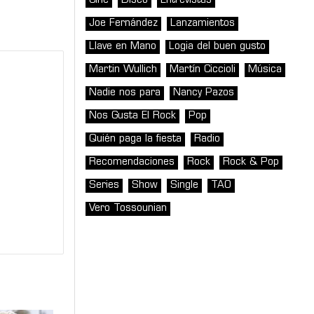
Cine
Disco
Entrevistas
Joe Fernández
Lanzamientos
Llave en Mano
Logia del buen gusto
Martin Wullich
Martín Ciccioli
Música
Nadie nos para
Nancy Pazos
Nos Gusta El Rock
Pop
Quién paga la fiesta
Radio
Recomendaciones
Rock
Rock & Pop
Series
Show
Single
TAO
Vero Tossounian