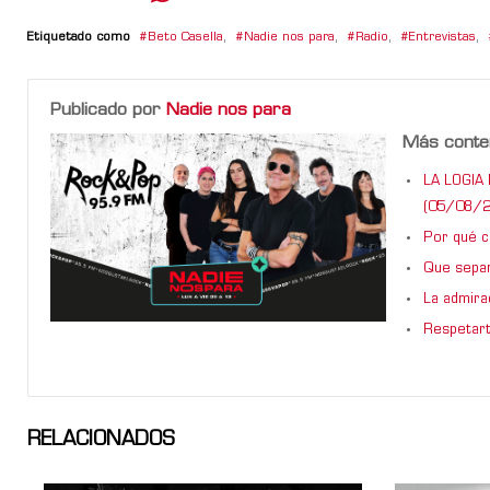
Etiquetado como
Beto Casella
,
Nadie nos para
,
Radio
,
Entrevistas
,
Publicado por
Nadie nos para
Más conte
LA LOGIA 
(05/08/2
Por qué ca
Que sepan
La admira
Respetart
RELACIONADOS