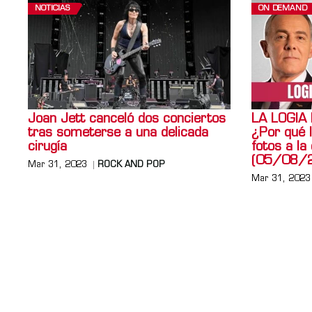
NOTICIAS
ON DEMAND
Joan Jett canceló dos conciertos
LA LOGIA
tras someterse a una delicada
¿Por qué 
cirugía
fotos a la
(05/08/
Mar 31, 2023
ROCK AND POP
Mar 31, 2023